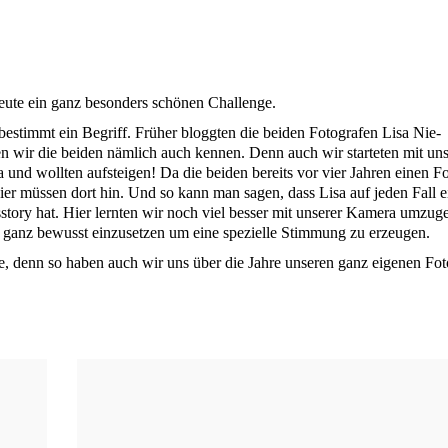
heu­te ein ganz beson­ders schö­nen Challenge.
bestimmt ein Begriff. Frü­her blogg­ten die bei­den Foto­gra­fen Lisa Nie­
en wir die bei­den näm­lich auch ken­nen. Denn auch wir star­te­ten mit un
ga und woll­ten auf­stei­gen! Da die bei­den bereits vor vier Jah­ren einen F
 vier müs­sen dort hin. Und so kann man sagen, dass Lisa auf jeden Fall 
­sto­ry hat. Hier lern­ten wir noch viel bes­ser mit unse­rer Kame­ra umzu­g
s ganz bewusst ein­zu­set­zen um eine spe­zi­el­le Stim­mung zu erzeugen.
e, denn so haben auch wir uns über die Jah­re unse­ren ganz eige­nen Fot