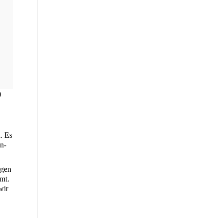
)
. Es
ön­
­gen
mmt.
wir