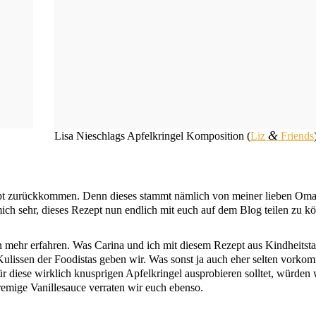
&
Lisa Nie­schlags Apfel­krin­gel Kom­po­si­ti­on (
Liz
Fri­ends
pt zurück­kom­men. Denn die­ses stammt näm­lich von mei­ner lie­ben Oma
ue mich sehr, die­ses Rezept nun end­lich mit euch auf dem Blog tei­len zu k
 mehr erfah­ren. Was Cari­na und ich mit die­sem Rezept aus Kind­heits­ta
 Kulis­sen der Foo­di­stas geben wir. Was sonst ja auch eher sel­ten vor­ko
­se wirk­lich knusp­ri­gen Apfel­krin­gel aus­pro­bie­ren soll­tet, wür­den 
re­mi­ge Vanil­le­sauce ver­ra­ten wir euch ebenso.