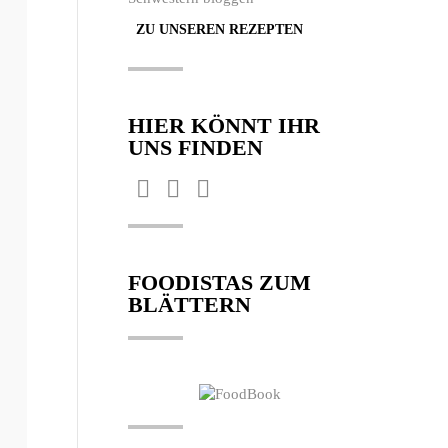
ZU UNSEREN REZEPTEN
HIER KÖNNT IHR
UNS FINDEN
Finden Sie uns auf:
Facebook
Pinterest
Instagram
page
page
page
opens
opens
opens
FOODISTAS ZUM
in
in
in
BLÄTTERN
new
new
new
window
window
window