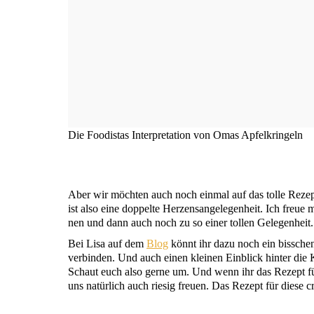
Die Foo­di­stas Inter­pre­ta­ti­on von Omas Apfelkringeln
Aber wir möch­ten auch noch ein­mal auf das tol­le Reze
ist also eine dop­pel­te Her­zens­an­ge­le­gen­heit. Ich fre
nen und dann auch noch zu so einer tol­len Gelegenheit.
Bei Lisa auf dem
Blog
könnt ihr dazu noch ein biss­chen
ver­bin­den. Und auch einen klei­nen Ein­blick hin­ter die
Schaut euch also ger­ne um. Und wenn ihr das Rezept für die
uns natür­lich auch rie­sig freu­en. Das Rezept für die­se c