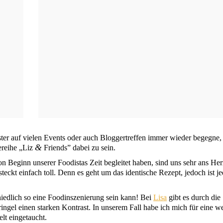
ter auf vie­len Events oder auch Blog­ger­tref­fen immer wie­der begeg­ne,
&
­rei­he „Liz
Fri­ends” dabei zu sein.
 Beginn unse­rer Foo­di­stas Zeit beglei­tet haben, sind uns sehr ans Her
teckt ein­fach toll. Denn es geht um das iden­ti­sche Rezept, jedoch ist j
ied­lich so eine Food­in­sze­nie­rung sein kann! Bei
Lisa
gibt es durch die
rin­gel einen star­ken Kon­trast. In unse­rem Fall habe ich mich für eine w
elt eingetaucht.