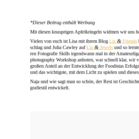
*Die­ser Bei­trag ent­hält Werbung
Mit die­sen knusp­ri­gen Apfel­krin­geln wid­men wir uns 
&
Vie­len von euch ist Lisa mit ihrem Blog
Liz
Fri­ends
&
schlag und Julia Caw­ley auf
Liz
Jewels
und so lern­t
ren Foto­gra­fie Skills irgend­wann mal in der Ama­teur­li­
pho­to­gra­phy Work­shop anbo­ten, war schnell klar, wir
gro­ßen Anteil an der Ent­wick­lung der Foo­di­stas Erfolgs
und das wich­tigs­te, mit dem Licht zu spie­len und die­se
Naja und wie sagt man so schön, der Rest ist Geschich­t
gra­fie­stil entwickelt.