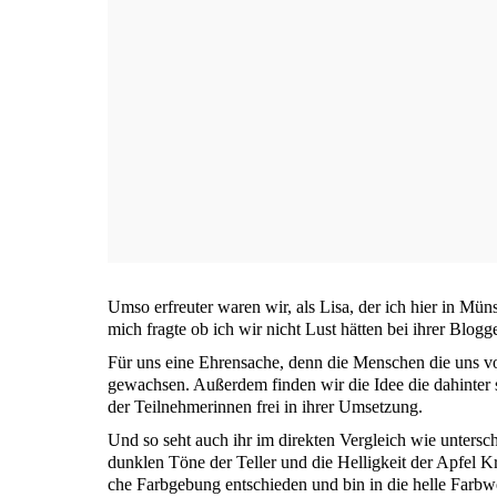
Umso erfreu­ter waren wir, als Lisa, der ich hier in Müns­
mich frag­te ob ich wir nicht Lust hät­ten bei ihrer Blog­ge
Für uns eine Ehren­sa­che, denn die Men­schen die uns von
gewach­sen. Außer­dem fin­den wir die Idee die dahin­ter s
der Teil­neh­me­rin­nen frei in ihrer Umsetzung.
Und so seht auch ihr im direk­ten Ver­gleich wie unter­sch
dunk­len Töne der Tel­ler und die Hel­lig­keit der Apfel K
che Farb­ge­bung ent­schie­den und bin in die hel­le Farb­w