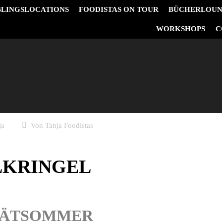
BLINGSLOCATIONS
FOODISTAS ON TOUR
BÜCHERLOU
&
WORKSHOPS
C
ja
Von
Tanja Foodistas
LKRINGEL
SPÄTSOMMER