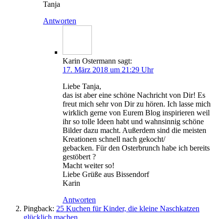
Tanja
Antworten
Karin Ostermann
sagt:
17. März 2018 um 21:29 Uhr
Lie­be Tanja,
das ist aber eine schö­ne Nach­richt von Dir! Es
freut mich sehr von Dir zu hören. Ich las­se mich
wirk­lich ger­ne von Eurem Blog inspi­rie­ren weil
ihr so tol­le Ideen habt und wahn­sin­nig schö­ne
Bil­der dazu macht. Außer­dem sind die meis­ten
Krea­tio­nen schnell nach gekocht/
geba­cken. Für den Oster­brunch habe ich bereits
gestöbert ?
Macht wei­ter so!
Lie­be Grü­ße aus Bissendorf
Karin
Antworten
Pingback:
25 Kuchen für Kinder, die kleine Naschkatzen
glücklich machen