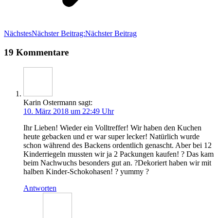
Nächstes
Nächster Beitrag:
Nächster Beitrag
19 Kommentare
Karin Ostermann
sagt:
10. März 2018 um 22:49 Uhr
Ihr Lie­ben! Wie­der ein Voll­tref­fer! Wir haben den Kuchen
heu­te geba­cken und er war super lecker! Natür­lich wur­de
schon wäh­rend des Backens ordent­lich genascht. Aber bei 12
Kin­der­rie­geln muss­ten wir ja 2 Packun­gen kau­fen! ? Das kam
beim Nach­wuchs beson­ders gut an. ?Deko­riert haben wir mit
hal­ben Kin­der-Scho­ko­ha­sen! ? yummy ?
Antworten