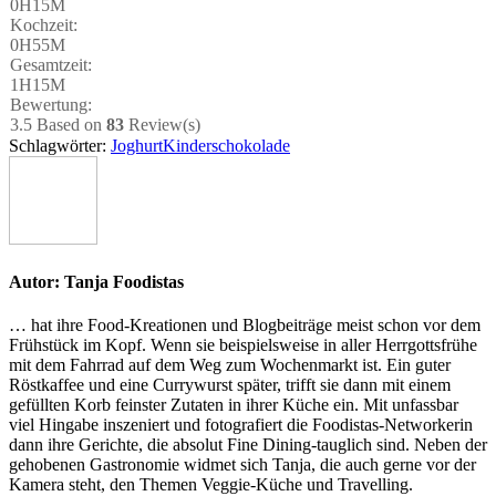
0H15M
Koch­zeit:
0H55M
Gesamt­zeit:
1H15M
Bewer­tung:
3.5
Based on
83
Review(s)
Schlagwörter:
Joghurt
Kinderschokolade
Autor:
Tanja Foodistas
… hat ihre Food-Kreationen und Blogbeiträge meist schon vor dem
Frühstück im Kopf. Wenn sie beispielsweise in aller Herrgottsfrühe
mit dem Fahrrad auf dem Weg zum Wochenmarkt ist. Ein guter
Röstkaffee und eine Currywurst später, trifft sie dann mit einem
gefüllten Korb feinster Zutaten in ihrer Küche ein. Mit unfassbar
viel Hingabe inszeniert und fotografiert die Foodistas-Networkerin
dann ihre Gerichte, die absolut Fine Dining-tauglich sind. Neben der
gehobenen Gastronomie widmet sich Tanja, die auch gerne vor der
Kamera steht, den Themen Veggie-Küche und Travelling.