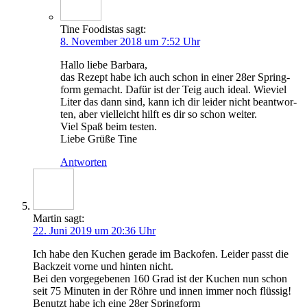
Tine Foodistas
sagt:
8. November 2018 um 7:52 Uhr
Hal­lo lie­be Barbara,
das Rezept habe ich auch schon in einer 28er Spring­
form gemacht. Dafür ist der Teig auch ide­al. Wie­viel
Liter das dann sind, kann ich dir lei­der nicht beant­wor­
ten, aber viel­leicht hilft es dir so schon weiter.
Viel Spaß beim testen.
Lie­be Grü­ße Tine
Antworten
Martin
sagt:
22. Juni 2019 um 20:36 Uhr
Ich habe den Kuchen gera­de im Back­ofen. Lei­der passt die
Back­zeit vor­ne und hin­ten nicht.
Bei den vor­ge­ge­be­nen 160 Grad ist der Kuchen nun schon
seit 75 Minu­ten in der Röh­re und innen immer noch flüs­sig!
Benutzt habe ich eine 28er Springform