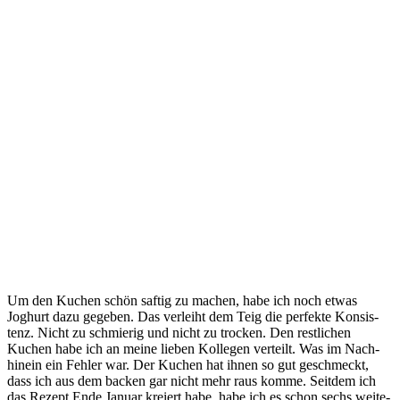
Um den Kuchen schön saf­tig zu machen, habe ich noch etwas
Joghurt dazu gege­ben. Das ver­leiht dem Teig die per­fek­te Kon­sis­
tenz. Nicht zu schmie­rig und nicht zu tro­cken. Den rest­li­chen
Kuchen habe ich an mei­ne lie­ben Kol­le­gen ver­teilt. Was im Nach­
hin­ein ein Feh­ler war. Der Kuchen hat ihnen so gut geschmeckt,
dass ich aus dem backen gar nicht mehr raus kom­me. Seit­dem ich
das Rezept Ende Janu­ar kre­iert habe, habe ich es schon sechs wei­te­