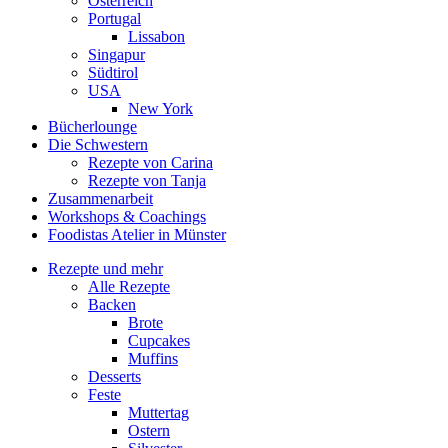
Österreich
Portugal
Lissabon
Singapur
Südtirol
USA
New York
Bücherlounge
Die Schwestern
Rezepte von Carina
Rezepte von Tanja
Zusammenarbeit
Workshops
&
Coachings
Foodistas Atelier in Münster
Rezepte und mehr
Alle Rezepte
Backen
Brote
Cupcakes
Muffins
Desserts
Feste
Muttertag
Ostern