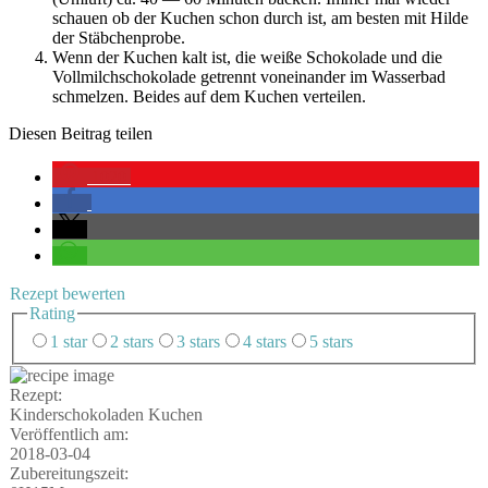
schau­en ob der Kuchen schon durch ist, am bes­ten mit Hil­de
der Stäbchenprobe.
Wenn der Kuchen kalt ist, die wei­ße Scho­ko­la­de und die
Voll­milch­scho­ko­la­de getrennt von­ein­an­der im Was­ser­bad
schmel­zen. Bei­des auf dem Kuchen verteilen.
Die­sen Bei­trag teilen
1020
Rezept bewer­ten
Rating
1 star
2 stars
3 stars
4 stars
5 stars
Rezept:
Kin­der­scho­ko­la­den Kuchen
Ver­öf­fent­lich am:
2018-03-04
Zube­rei­tungs­zeit: