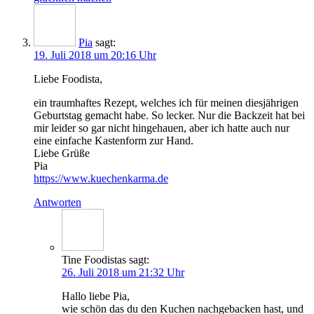
Pia
sagt:
19. Juli 2018 um 20:16 Uhr
Lie­be Foodista,
ein traum­haf­tes Rezept, wel­ches ich für mei­nen dies­jäh­ri­gen
Geburts­tag gemacht habe. So lecker. Nur die Back­zeit hat bei
mir lei­der so gar nicht hin­ge­hau­en, aber ich hat­te auch nur
eine ein­fa­che Kas­ten­form zur Hand.
Lie­be Grüße
Pia
https://www.kuechenkarma.de
Antworten
Tine Foodistas
sagt:
26. Juli 2018 um 21:32 Uhr
Hal­lo lie­be Pia,
wie schön das du den Kuchen nach­ge­ba­cken hast, und