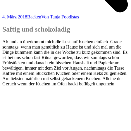
4. März 2018
Backen
Von
Tanja Foodistas
Saftig und schokoladig
Ab und an über­kommt mich die Lust auf Kuchen ein­fach. Gra­de
sonn­tags, wenn man gemüt­lich zu Hau­se ist und sich mal um die
Din­ge küm­mern kann die in der Woche zu kurz gekom­men sind. Es
ist bei uns schon fast Ritu­al gewor­den, dass wir sonn­tags schön
Früh­stü­cken und danach ein biss­chen Haus­halt und Papier­kram
bewäl­ti­gen, immer mit dem Ziel vor Augen, nach­mit­tags die Tas­se
Kaf­fee mit einem Stück­chen Kuchen oder einem Keks zu genie­ßen.
Am liebs­ten natür­lich mit selbst geba­cke­nem Kuchen. Allei­ne der
Geruch wenn der Kuchen im Ofen backt beflü­gelt ungemein.