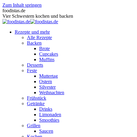
Zum Inhalt springen
foodistas.de
Vier Schwestern kochen und backen
Rezepte und mehr
Alle Rezepte
Backen
Brote
Cupcakes
Muffins
Desserts
Feste
Muttertag
Ostern
Silvester
Weihnachten
Frühstück
Getränke
Drinks
Limonaden
Smoothies
Grillen
Saucen
Kochen