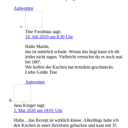
Antworten
Tine Foodistas
sagt:
10. Juli 2019 um 8:30 Uhr
Hal­lo Martin,
das ist natür­lich scha­de. Wor­an das liegt kann ich dir
lei­der nicht sagen. Viel­leicht ver­suchst du es noch mal
bei 180°.
Wir hof­fen der Kuchen hat trotz­dem geschmeckt.
Lie­be Grü­ße Tine
Antworten
Jana Krüger
sagt:
2. Mai 2020 um 18:01 Uhr
Huhu…das Rezept ist wirk­lich klas­se. Aller­dings habe ich
den Kuchen in einer Herz­form geba­cken und kam mit 35