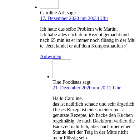
Caroline Arlt
sagt:
17. Dezember 2020 um 20:33 Uhr
Ich hat­te das sel­be Pro­blem wie Martin.
Ich habe alles nach dem Rezept gemacht und
nach 65 min ist er immer noch flüs­sig in der Mit­
te. Jetzt lan­det er auf dem Komposthaufen :(
Antworten
Tine Foodistas
sagt:
21. Dezember 2020 um 20:12 Uhr
Hal­lo Caroline,
das ist natür­lich scha­de und sehr ärger­lich.
Die­ses Rezept ist eines mei­ner meist
genutz­te Rezep­te, ich backe den Kuchen
regel­mä­ßig. Je nach Back­form vari­iert die
Back­zeit natür­lich, aber nach über einer
Stun­de darf der Teig in der Mit­te nicht
mehr Flüs­sig sein.