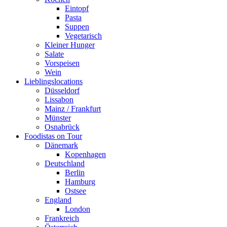
Eintopf
Pasta
Suppen
Vegetarisch
Kleiner Hunger
Salate
Vorspeisen
Wein
Lieblingslocations
Düsseldorf
Lissabon
Mainz / Frankfurt
Münster
Osnabrück
Foodistas on Tour
Dänemark
Kopenhagen
Deutschland
Berlin
Hamburg
Ostsee
England
London
Frankreich