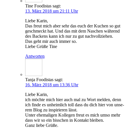
Tine Foodistas
sagt:
13. März 2018 um 21:11 Uhr
Lie­be Karin,
Das freut mich aber sehr das euch der Kuchen so gut
geschmeckt hat. Und das mit dem Naschen wäh­rend
des Backens kann ich nur zu gut nachvollziehen.
Das geht mir auch immer so.
Lie­be Grü­ße Tine
Antworten
Tanja Foodistas
sagt:
16. März 2018 um 13:36 Uhr
Lie­be Karin,
ich möch­te mich hier auch mal zu Wort mel­den, denn
ich fin­de es unheim­lich toll dass du dich hier von unse­
rem Blog zu inspi­rie­ren lässt.
Unter ehe­ma­li­gen Kol­le­gen freut es mich umso mehr
dass wir so ein biss­chen in Kon­takt bleiben.
Ganz lie­be Grüße.