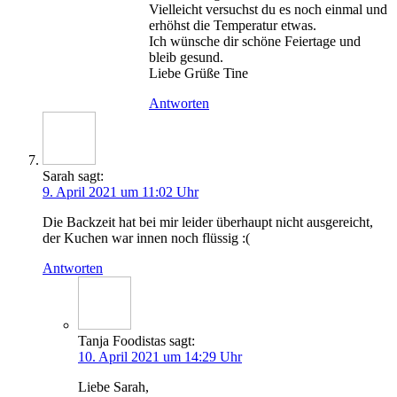
Viel­leicht ver­suchst du es noch ein­mal und
erhöhst die Tem­pe­ra­tur etwas.
Ich wün­sche dir schö­ne Fei­er­ta­ge und
bleib gesund.
Lie­be Grü­ße Tine
Antworten
Sarah
sagt:
9. April 2021 um 11:02 Uhr
Die Back­zeit hat bei mir lei­der über­haupt nicht aus­ge­reicht,
der Kuchen war innen noch flüssig :(
Antworten
Tanja Foodistas
sagt:
10. April 2021 um 14:29 Uhr
Lie­be Sarah,