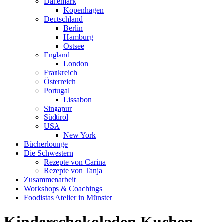
Dänemark
Kopenhagen
Deutschland
Berlin
Hamburg
Ostsee
England
London
Frankreich
Österreich
Portugal
Lissabon
Singapur
Südtirol
USA
New York
Bücherlounge
Die Schwestern
Rezepte von Carina
Rezepte von Tanja
Zusammenarbeit
Workshops
&
Coachings
Foodistas Atelier in Münster
Kinderschokoladen Kuchen