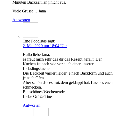
Minu­ten Back­zeit lang nicht aus.
Vie­le Grüsse.…Jana
Antworten
Tine Foodistas
sagt:
2. Mai 2020 um 18:04 Uhr
Hal­lo lie­be Jana,
es freut mich sehr das dir das Rezept gefällt. Der
Kuchen ist nach wie vor auch einer unse­rer
Liebslingskuchen.
Die Back­zeit vari­iert lei­der je nach Back­form und auch
je nach Ofen.
Aber schön das es trotz­dem geklappt hat. Lasst es euch
schmecken.
Ein schö­nes Wochenende
Lie­be Grü­ße Tine
Antworten