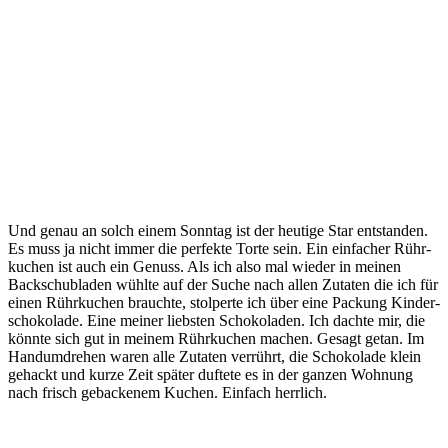
Und genau an solch einem Sonn­tag ist der heu­ti­ge Star ent­stan­den.
Es muss ja nicht immer die per­fek­te Tor­te sein. Ein ein­fa­cher Rühr­
ku­chen ist auch ein Genuss. Als ich also mal wie­der in mei­nen
Back­schub­la­den wühl­te auf der Suche nach allen Zuta­ten die ich für
einen Rühr­ku­chen brauch­te, stol­per­te ich über eine Packung Kin­der­
scho­ko­la­de. Eine mei­ner liebs­ten Scho­ko­la­den. Ich dach­te mir, die
könn­te sich gut in mei­nem Rühr­ku­chen machen. Gesagt getan. Im
Hand­um­dre­hen waren alle Zuta­ten ver­rührt, die Scho­ko­la­de klein
gehackt und kur­ze Zeit spä­ter duf­te­te es in der gan­zen Woh­nung
nach frisch geba­cke­nem Kuchen. Ein­fach herrlich.