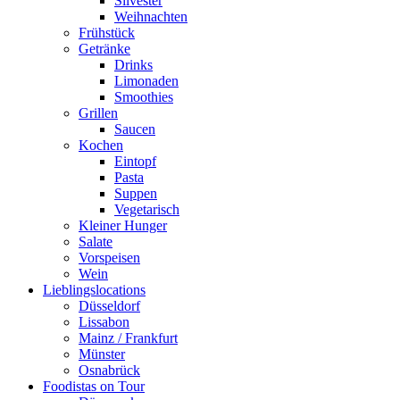
Silvester
Weihnachten
Frühstück
Getränke
Drinks
Limonaden
Smoothies
Grillen
Saucen
Kochen
Eintopf
Pasta
Suppen
Vegetarisch
Kleiner Hunger
Salate
Vorspeisen
Wein
Lieblingslocations
Düsseldorf
Lissabon
Mainz / Frankfurt
Münster
Osnabrück
Foodistas on Tour