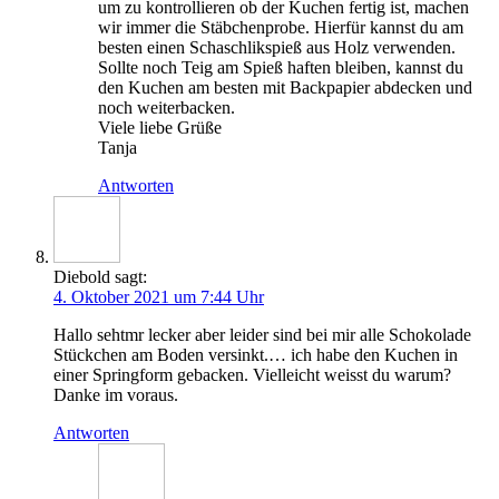
um zu kon­trol­lie­ren ob der Kuchen fer­tig ist, machen
wir immer die Stäb­chen­pro­be. Hier­für kannst du am
bes­ten einen Schasch­lik­spieß aus Holz ver­wen­den.
Soll­te noch Teig am Spieß haf­ten blei­ben, kannst du
den Kuchen am bes­ten mit Back­pa­pier abde­cken und
noch weiterbacken.
Vie­le lie­be Grüße
Tanja
Antworten
Diebold
sagt:
4. Oktober 2021 um 7:44 Uhr
Hal­lo seh­tmr lecker aber lei­der sind bei mir alle Scho­ko­la­de
Stück­chen am Boden ver­sinkt.… ich habe den Kuchen in
einer Spring­form geba­cken. Viel­leicht weisst du warum?
Dan­ke im voraus.
Antworten