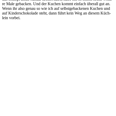
re Male geba­cken. Und der Kuchen kommt ein­fach über­all gut an.
Wenn ihr also genau so wie ich auf selbst­ge­ba­cke­nen Kuchen und
auf Kin­der­scho­ko­la­de steht, dann führt kein Weg an die­sem Küch­
lein vorbei.