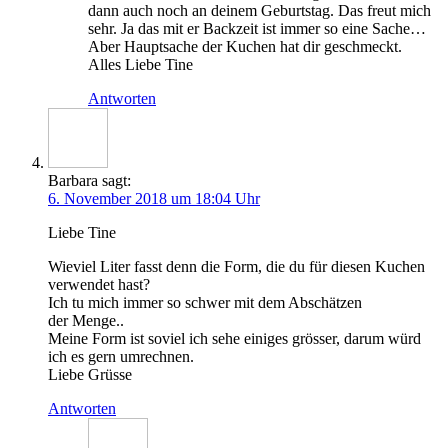
dann auch noch an dei­nem Geburts­tag. Das freut mich
sehr. Ja das mit er Back­zeit ist immer so eine Sache…
Aber Haupt­sa­che der Kuchen hat dir geschmeckt.
Alles Lie­be Tine
Antworten
Barbara
sagt:
6. November 2018 um 18:04 Uhr
Lie­be Tine
Wie­viel Liter fasst denn die Form, die du für die­sen Kuchen
ver­wen­det hast?
Ich tu mich immer so schwer mit dem Abschät­zen
der Menge..
Mei­ne Form ist soviel ich sehe eini­ges grös­ser, dar­um würd
ich es gern umrechnen.
Lie­be Grüsse
Antworten