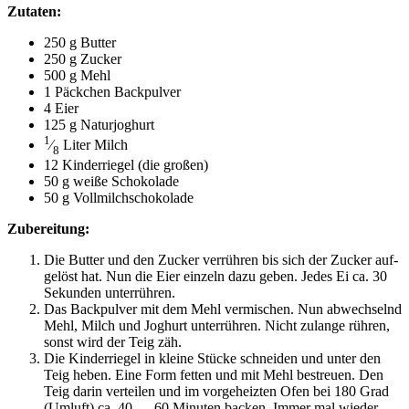
Zuta­ten:
250 g Butter
250 g Zucker
500 g Mehl
1 Päck­chen Backpulver
4 Eier
125 g Naturjoghurt
1
⁄
Liter Milch
8
12 Kin­der­rie­gel (die großen)
50 g wei­ße Schokolade
50 g Vollmilchschokolade
Zube­rei­tung:
Die But­ter und den Zucker ver­rüh­ren bis sich der Zucker auf­
ge­löst hat. Nun die Eier ein­zeln dazu geben. Jedes Ei ca. 30
Sekun­den unterrühren.
Das Back­pul­ver mit dem Mehl ver­mi­schen. Nun abwech­selnd
Mehl, Milch und Joghurt unter­rüh­ren. Nicht zulan­ge rüh­ren,
sonst wird der Teig zäh.
Die Kin­der­rie­gel in klei­ne Stü­cke schnei­den und unter den
Teig heben. Eine Form fet­ten und mit Mehl bestreu­en. Den
Teig dar­in ver­tei­len und im vor­ge­heiz­ten Ofen bei 180 Grad
(Umluft) ca. 40 — 60 Minu­ten backen. Immer mal wie­der