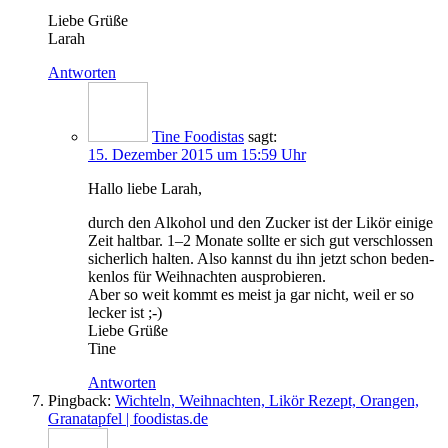
Lie­be Grüße
Larah
Antworten
Tine Foodistas
sagt:
15. Dezember 2015 um 15:59 Uhr
Hal­lo lie­be Larah,
durch den Alko­hol und den Zucker ist der Likör eini­ge
Zeit halt­bar. 1–2 Mona­te soll­te er sich gut ver­schlos­sen
sicher­lich hal­ten. Also kannst du ihn jetzt schon beden­
ken­los für Weih­nach­ten ausprobieren.
Aber so weit kommt es meist ja gar nicht, weil er so
lecker ist ;-)
Lie­be Grüße
Tine
Antworten
Pingback:
Wichteln, Weihnachten, Likör Rezept, Orangen,
Granatapfel | foodistas.de