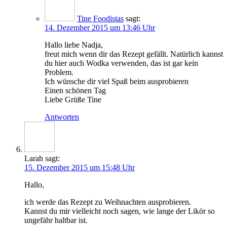
Tine Foodistas
sagt:
14. Dezember 2015 um 13:46 Uhr
Hal­lo lie­be Nadja,
freut mich wenn dir das Rezept gefällt. Natür­lich kannst
du hier auch Wod­ka ver­wen­den, das ist gar kein
Problem.
Ich wün­sche dir viel Spaß beim ausprobieren
Einen schö­nen Tag
Lie­be Grü­ße Tine
Antworten
Larah
sagt:
15. Dezember 2015 um 15:48 Uhr
Hal­lo,
ich wer­de das Rezept zu Weih­nach­ten ausprobieren.
Kannst du mir viel­leicht noch sagen, wie lan­ge der Likör so
unge­fähr halt­bar ist.