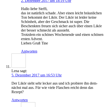
2. Dezember 2017 um 18:19 Uhr
Hal­lo lie­be Steffi,
das ist natür­lich scha­de. Aber einen leicht bräun­li­chen
Ton bekommt der Likör. Der Likör ist lei­der kei­ne
Schön­heit, aber der Geschmack ist super. Die
Beschenk­ten freu­en sich sicher auch über einen Likör
der bes­ser schmeckt als aussieht.
Trotz­dem ein schö­nes Wochen­en­de und einen schö­nen
ers­ten Advent.
Lie­ben Gruß Tine
Antworten
Lena
sagt:
5. Dezember 2017 um 16:53 Uhr
Der Likör sieht sehr lecker aus und ich pro­bie­re ihn dem­
nächst mal aus. Für wie vie­le Fla­schen reicht denn das
Rezept?
Antworten