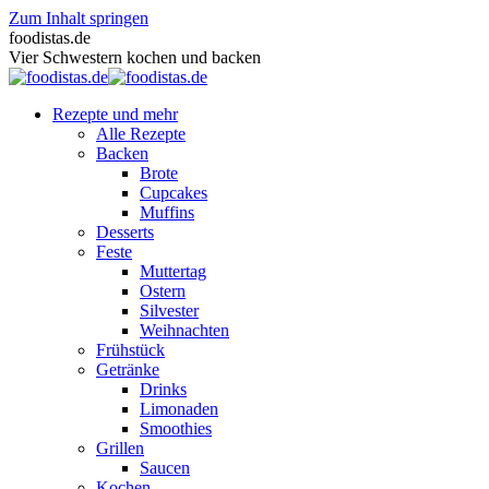
Zum Inhalt springen
foodistas.de
Vier Schwestern kochen und backen
Rezepte und mehr
Alle Rezepte
Backen
Brote
Cupcakes
Muffins
Desserts
Feste
Muttertag
Ostern
Silvester
Weihnachten
Frühstück
Getränke
Drinks
Limonaden
Smoothies
Grillen
Saucen
Kochen