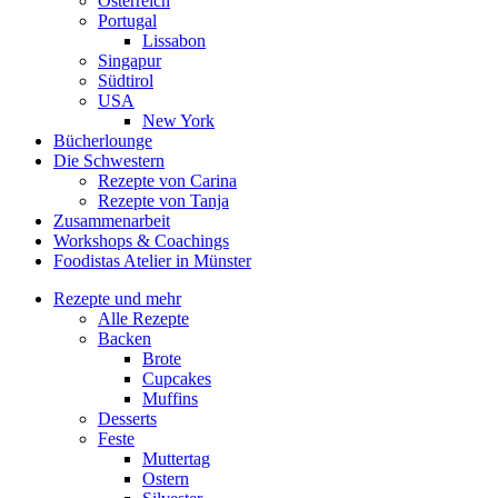
Österreich
Portugal
Lissabon
Singapur
Südtirol
USA
New York
Bücherlounge
Die Schwestern
Rezepte von Carina
Rezepte von Tanja
Zusammenarbeit
Workshops
&
Coachings
Foodistas Atelier in Münster
Rezepte und mehr
Alle Rezepte
Backen
Brote
Cupcakes
Muffins
Desserts
Feste
Muttertag
Ostern