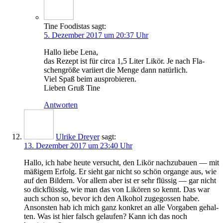
Tine Foodistas
sagt:
5. Dezember 2017 um 20:37 Uhr
Hal­lo lie­be Lena,
das Rezept ist für cir­ca 1,5 Liter Likör. Je nach Fla­
schen­grö­ße vari­iert die Men­ge dann natürlich.
Viel Spaß beim ausprobieren.
Lie­ben Gruß Tine
Antworten
Ulrike Dreyer
sagt:
13. Dezember 2017 um 23:40 Uhr
Hal­lo, ich habe heu­te ver­sucht, den Likör nach­zu­bau­en — mit
mäßi­gem Erfolg. Er sieht gar nicht so schön organ­ge aus, wie
auf den Bil­dern. Vor allem aber ist er sehr flüs­sig — gar nicht
so dick­flüs­sig, wie man das von Likö­ren so kennt. Das war
auch schon so, bevor ich den Alko­hol zuge­gos­sen habe.
Ansons­ten hab ich mich ganz kon­kret an alle Vor­ga­ben gehal­
ten. Was ist hier falsch gelau­fen? Kann ich das noch