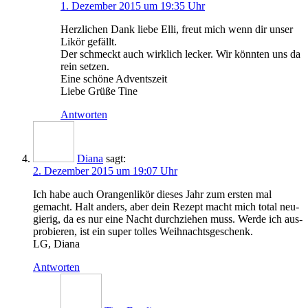
1. Dezember 2015 um 19:35 Uhr
Herz­li­chen Dank lie­be Elli, freut mich wenn dir unser
Likör gefällt.
Der schmeckt auch wirk­lich lecker. Wir könn­ten uns da
rein setzen.
Eine schö­ne Adventszeit
Lie­be Grü­ße Tine
Antworten
Diana
sagt:
2. Dezember 2015 um 19:07 Uhr
Ich habe auch Oran­gen­li­kör die­ses Jahr zum ers­ten mal
gemacht. Halt anders, aber dein Rezept macht mich total neu­
gie­rig, da es nur eine Nacht durch­zie­hen muss. Wer­de ich aus­
pro­bie­ren, ist ein super tol­les Weihnachtsgeschenk.
LG
, Diana
Antworten