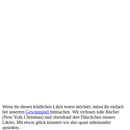
Wenn ihr die­sen köst­li­chen Likör tes­ten möch­tet, müsst ihr ein­fach
bei unse­rem
Gewinn­spiel
mit­ma­chen. Wir ver­lo­sen tol­le Bücher
(New York Christ­mas) und oben­drauf drei Fläsch­chen mei­nes
Likörs. Mit etwas glück könn­ten wir also qua­si mit­ein­an­der
anstoßen.