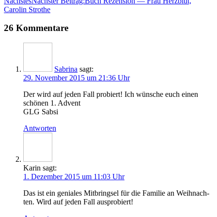
Nächstes
Nächster Beitrag:
Buch Rezension — Frau Herzblut,
Carolin Strothe
26 Kommentare
Sabrina
sagt:
29. November 2015 um 21:36 Uhr
Der wird auf jeden Fall pro­biert! Ich wün­sche euch einen
schö­nen 1. Advent
GLG
Sabsi
Antworten
Karin
sagt:
1. Dezember 2015 um 11:03 Uhr
Das ist ein genia­les Mit­bring­sel für die Fami­lie an Weih­nach­
ten. Wird auf jeden Fall ausprobiert!