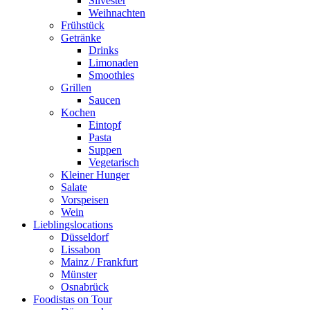
Silvester
Weihnachten
Frühstück
Getränke
Drinks
Limonaden
Smoothies
Grillen
Saucen
Kochen
Eintopf
Pasta
Suppen
Vegetarisch
Kleiner Hunger
Salate
Vorspeisen
Wein
Lieblingslocations
Düsseldorf
Lissabon
Mainz / Frankfurt
Münster
Osnabrück
Foodistas on Tour