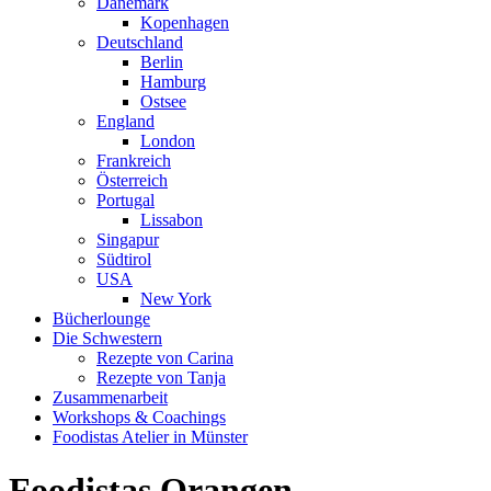
Dänemark
Kopenhagen
Deutschland
Berlin
Hamburg
Ostsee
England
London
Frankreich
Österreich
Portugal
Lissabon
Singapur
Südtirol
USA
New York
Bücherlounge
Die Schwestern
Rezepte von Carina
Rezepte von Tanja
Zusammenarbeit
Workshops
&
Coachings
Foodistas Atelier in Münster
Foodistas Orangen-