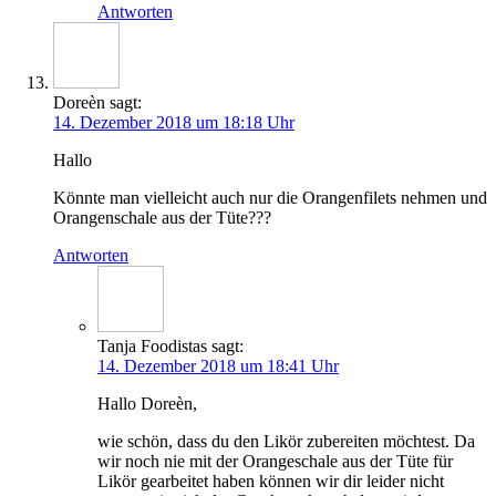
Antworten
Doreèn
sagt:
14. Dezember 2018 um 18:18 Uhr
Hal­lo
Könn­te man viel­leicht auch nur die Oran­gen­fi­lets neh­men und
Oran­gen­scha­le aus der Tüte???
Antworten
Tanja Foodistas
sagt:
14. Dezember 2018 um 18:41 Uhr
Hal­lo Doreèn,
wie schön, dass du den Likör zube­rei­ten möch­test. Da
wir noch nie mit der Oran­ge­scha­le aus der Tüte für
Likör gear­bei­tet haben kön­nen wir dir lei­der nicht