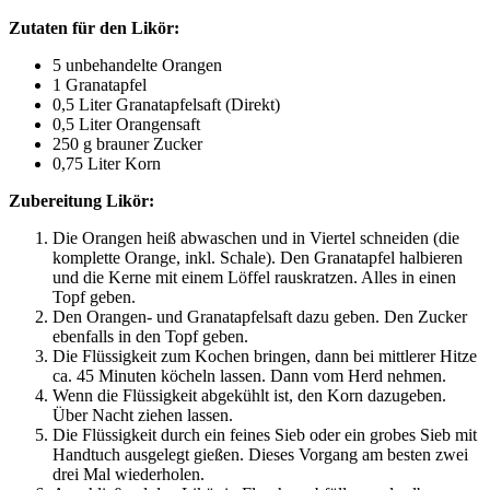
Zuta­ten für den Likör:
5 unbe­han­del­te Orangen
1 Gra­nat­ap­fel
0,5 Liter Gra­nat­ap­fel­saft (Direkt)
0,5 Liter Orangensaft
250 g brau­ner Zucker
0,75 Liter Korn
Zube­rei­tung Likör:
Die Oran­gen heiß abwa­schen und in Vier­tel schnei­den (die
kom­plet­te Oran­ge, inkl. Scha­le). Den Gra­nat­ap­fel hal­bie­ren
und die Ker­ne mit einem Löf­fel raus­krat­zen. Alles in einen
Topf geben.
Den Oran­gen- und Gra­nat­ap­fel­saft dazu geben. Den Zucker
eben­falls in den Topf geben.
Die Flüs­sig­keit zum Kochen brin­gen, dann bei mitt­le­rer Hit­ze
ca. 45 Minu­ten köcheln las­sen. Dann vom Herd nehmen.
Wenn die Flüs­sig­keit abge­kühlt ist, den Korn dazu­ge­ben.
Über Nacht zie­hen lassen.
Die Flüs­sig­keit durch ein fei­nes Sieb oder ein gro­bes Sieb mit
Hand­tuch aus­ge­legt gie­ßen. Die­ses Vor­gang am bes­ten zwei
drei Mal wiederholen.