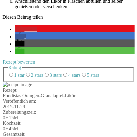
Anschlie­ßend den Likör in Fla­schen abfül­len und sel­ber
genie­ßen oder verschenken.
Die­sen Bei­trag teilen
1303
Rezept bewer­ten
Rating
1 star
2 stars
3 stars
4 stars
5 stars
Rezept:
Foo­di­stas Orangen-Granatapfel-Likör
Ver­öf­fent­lich am:
2015-11-29
Zube­rei­tungs­zeit:
0H15M
Koch­zeit:
0H45M
Gesamt­zeit: