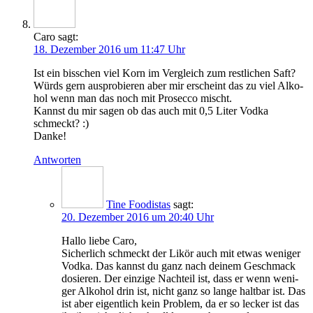
Caro
sagt:
18. Dezember 2016 um 11:47 Uhr
Ist ein biss­chen viel Korn im Ver­gleich zum rest­li­chen Saft?
Würds gern aus­pro­bie­ren aber mir erscheint das zu viel Alko­
hol wenn man das noch mit Pro­sec­co mischt.
Kannst du mir sagen ob das auch mit 0,5 Liter Vod­ka
schmeckt? :)
Danke!
Antworten
Tine Foodistas
sagt:
20. Dezember 2016 um 20:40 Uhr
Hal­lo lie­be Caro,
Sicher­lich schmeckt der Likör auch mit etwas weni­ger
Vod­ka. Das kannst du ganz nach dei­nem Geschmack
dosie­ren. Der ein­zi­ge Nach­teil ist, dass er wenn weni­
ger Alko­hol drin ist, nicht ganz so lan­ge halt­bar ist. Das
ist aber eigent­lich kein Pro­blem, da er so lecker ist das