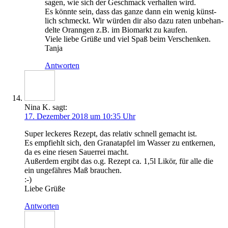
sagen, wie sich der Geschmack ver­hal­ten wird.
Es könn­te sein, dass das gan­ze dann ein wenig künst­
lich schmeckt. Wir wür­den dir also dazu raten unbe­han­
del­te Orann­gen z.B. im Bio­markt zu kaufen.
Vie­le lie­be Grü­ße und viel Spaß beim Verschenken.
Tanja
Antworten
Nina K.
sagt:
17. Dezember 2018 um 10:35 Uhr
Super lecke­res Rezept, das rela­tiv schnell gemacht ist.
Es emp­fiehlt sich, den Gra­nat­ap­fel im Was­ser zu ent­ker­nen,
da es eine rie­sen Sau­er­rei macht.
Außer­dem ergibt das o.g. Rezept ca. 1,5l Likör, für alle die
ein unge­fäh­res Maß brauchen.
:-)
Lie­be Grüße
Antworten