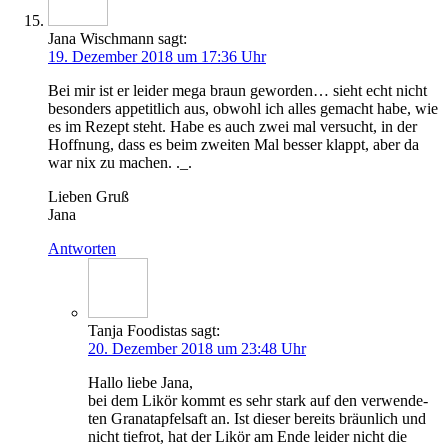
Jana Wischmann
sagt:
19. Dezember 2018 um 17:36 Uhr
Bei mir ist er lei­der mega braun gewor­den… sieht echt nicht
beson­ders appe­tit­lich aus, obwohl ich alles gemacht habe, wie
es im Rezept steht. Habe es auch zwei mal ver­sucht, in der
Hoff­nung, dass es beim zwei­ten Mal bes­ser klappt, aber da
war nix zu machen. ._.
Lie­ben Gruß
Jana
Antworten
Tanja Foodistas
sagt:
20. Dezember 2018 um 23:48 Uhr
Hal­lo lie­be Jana,
bei dem Likör kommt es sehr stark auf den ver­wen­de­
ten Gra­nat­ap­fel­saft an. Ist die­ser bereits bräun­lich und
nicht tief­rot, hat der Likör am Ende lei­der nicht die