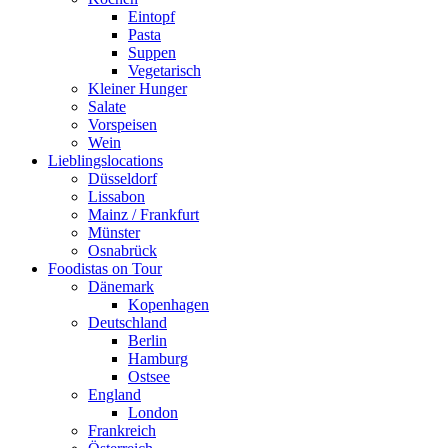
Eintopf
Pasta
Suppen
Vegetarisch
Kleiner Hunger
Salate
Vorspeisen
Wein
Lieblingslocations
Düsseldorf
Lissabon
Mainz / Frankfurt
Münster
Osnabrück
Foodistas on Tour
Dänemark
Kopenhagen
Deutschland
Berlin
Hamburg
Ostsee
England
London
Frankreich