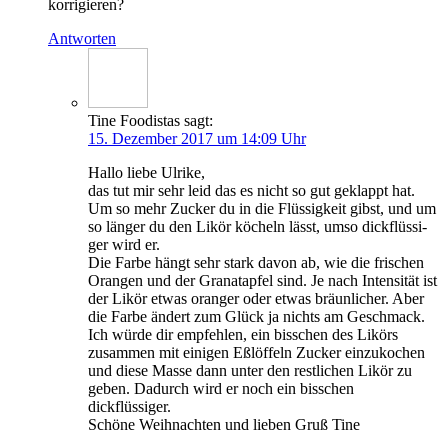
korrigieren?
Antworten
Tine Foodistas
sagt:
15. Dezember 2017 um 14:09 Uhr
Hal­lo lie­be Ulrike,
das tut mir sehr leid das es nicht so gut geklappt hat.
Um so mehr Zucker du in die Flüs­sig­keit gibst, und um
so län­ger du den Likör köcheln lässt, umso dick­flüs­si­
ger wird er.
Die Far­be hängt sehr stark davon ab, wie die fri­schen
Oran­gen und der Gra­nat­ap­fel sind. Je nach Inten­si­tät ist
der Likör etwas oran­ger oder etwas bräun­li­cher. Aber
die Far­be ändert zum Glück ja nichts am Geschmack.
Ich wür­de dir emp­feh­len, ein biss­chen des Likörs
zusam­men mit eini­gen Eßlöf­feln Zucker ein­zu­ko­chen
und die­se Mas­se dann unter den rest­li­chen Likör zu
geben. Dadurch wird er noch ein biss­chen
dickflüssiger.
Schö­ne Weih­nach­ten und lie­ben Gruß Tine