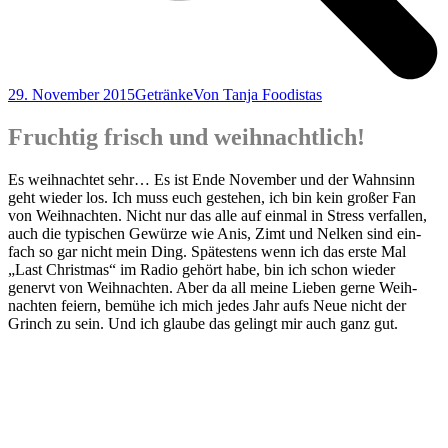
29. November 2015
Getränke
Von
Tanja Foodistas
Fruchtig frisch und weihnachtlich!
Es weih­nach­tet sehr… Es ist Ende Novem­ber und der Wahn­sinn
geht wie­der los. Ich muss euch geste­hen, ich bin kein gro­ßer Fan
von Weih­nach­ten. Nicht nur das alle auf ein­mal in Stress ver­fal­len,
auch die typi­schen Gewür­ze wie Anis, Zimt und Nel­ken sind ein­
fach so gar nicht mein Ding. Spä­tes­tens wenn ich das ers­te Mal
„Last Christ­mas“ im Radio gehört habe, bin ich schon wie­der
genervt von Weih­nach­ten. Aber da all mei­ne Lie­ben ger­ne Weih­
nach­ten fei­ern, bemü­he ich mich jedes Jahr aufs Neue nicht der
Grinch zu sein. Und ich glau­be das gelingt mir auch ganz gut.