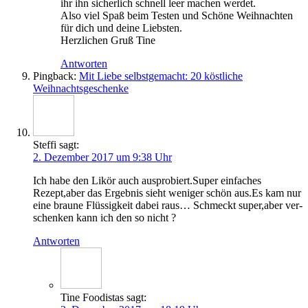
ihr ihn sicher­lich schnell leer machen werdet.
Also viel Spaß beim Tes­ten und Schö­ne Weih­nach­ten
für dich und dei­ne Liebsten.
Herz­li­chen Gruß Tine
Antworten
Pingback:
Mit Liebe selbstgemacht: 20 köstliche
Weihnachtsgeschenke
Steffi
sagt:
2. Dezember 2017 um 9:38 Uhr
Ich habe den Likör auch ausprobiert.Super ein­fa­ches
Rezept,aber das Ergeb­nis sieht weni­ger schön aus.Es kam nur
eine brau­ne Flüs­sig­keit dabei raus… Schmeckt super,aber ver­
schen­ken kann ich den so nicht ?
Antworten
Tine Foodistas
sagt: