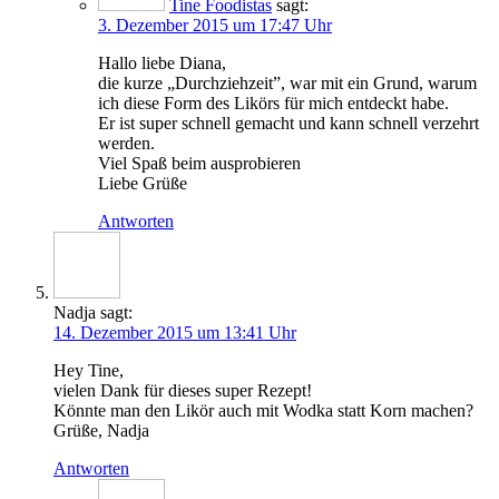
Tine Foodistas
sagt:
3. Dezember 2015 um 17:47 Uhr
Hal­lo lie­be Diana,
die kur­ze „Durch­zieh­zeit”, war mit ein Grund, war­um
ich die­se Form des Likörs für mich ent­deckt habe.
Er ist super schnell gemacht und kann schnell ver­zehrt
werden.
Viel Spaß beim ausprobieren
Lie­be Grüße
Antworten
Nadja
sagt:
14. Dezember 2015 um 13:41 Uhr
Hey Tine,
vie­len Dank für die­ses super Rezept!
Könn­te man den Likör auch mit Wod­ka statt Korn machen?
Grü­ße, Nadja
Antworten