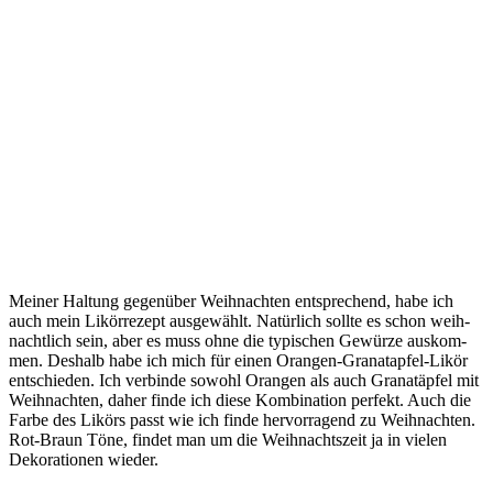
Mei­ner Hal­tung gegen­über Weih­nach­ten ent­spre­chend, habe ich
auch mein Likör­re­zept aus­ge­wählt. Natür­lich soll­te es schon weih­
nacht­lich sein, aber es muss ohne die typi­schen Gewür­ze aus­kom­
men. Des­halb habe ich mich für einen Oran­gen-Gra­nat­ap­fel-Likör
ent­schie­den. Ich ver­bin­de sowohl Oran­gen als auch Gra­nat­äp­fel mit
Weih­nach­ten, daher fin­de ich die­se Kom­bi­na­ti­on per­fekt. Auch die
Far­be des Likörs passt wie ich fin­de her­vor­ra­gend zu Weih­nach­ten.
Rot-Braun Töne, fin­det man um die Weih­nachts­zeit ja in vie­len
Deko­ra­tio­nen wieder.