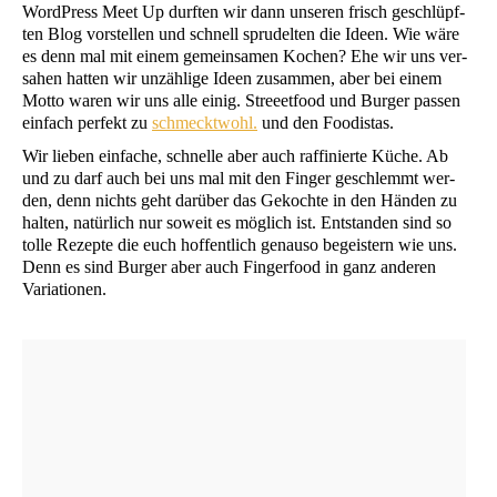
Word­Press Meet Up durf­ten wir dann unse­ren frisch geschlüpf­
ten Blog vor­stel­len und schnell spru­del­ten die Ideen. Wie wäre
es denn mal mit einem gemein­sa­men Kochen? Ehe wir uns ver­
sa­hen hat­ten wir unzäh­li­ge Ideen zusam­men, aber bei einem
Mot­to waren wir uns alle einig. Stree­et­food und Bur­ger pas­sen
ein­fach per­fekt zu
schmeckt­wohl.
und den Foodistas.
Wir lie­ben ein­fa­che, schnel­le aber auch raf­fi­nier­te Küche. Ab
und zu darf auch bei uns mal mit den Fin­ger geschlemmt wer­
den, denn nichts geht dar­über das Gekoch­te in den Hän­den zu
hal­ten, natür­lich nur soweit es mög­lich ist. Ent­stan­den sind so
tol­le Rezep­te die euch hof­fent­lich genau­so begeis­tern wie uns.
Denn es sind Bur­ger aber auch Fin­ger­food in ganz ande­ren
Variationen.