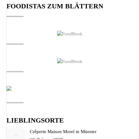
FOODISTAS ZUM BLÄTTERN
in
in
in
new
new
new
window
window
window
LIEBLINGSORTE
Crêperie Maison Morel in Münster