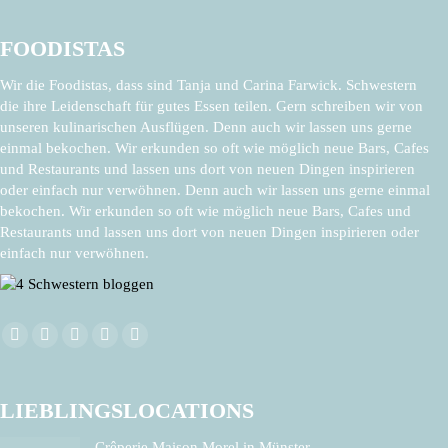
FOODISTAS
Wir die Foodistas, dass sind Tanja und Carina Farwick. Schwestern
die ihre Leidenschaft für gutes Essen teilen. Gern schreiben wir von
unseren kulinarischen Ausflügen. Denn auch wir lassen uns gerne
einmal bekochen. Wir erkunden so oft wie möglich neue Bars, Cafes
und Restaurants und lassen uns dort von neuen Dingen inspirieren
oder einfach nur verwöhnen. Denn auch wir lassen uns gerne einmal
bekochen. Wir erkunden so oft wie möglich neue Bars, Cafes und
Restaurants und lassen uns dort von neuen Dingen inspirieren oder
einfach nur verwöhnen.
Finden Sie uns auf:
Facebook
X
Pinterest
Instagram
E-
page
page
page
page
Mail
opens
opens
opens
opens
page
LIEBLINGSLOCATIONS
in
in
in
in
opens
Crêperie Maison Morel in Münster