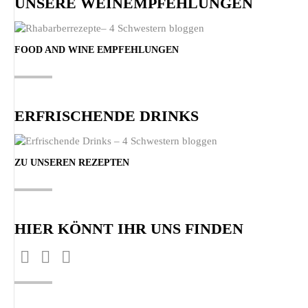
UNSERE WEINEMPFEHLUNGEN
FOOD AND WINE EMPFEHLUNGEN
ERFRISCHENDE DRINKS
ZU UNSEREN REZEPTEN
HIER KÖNNT IHR UNS FINDEN
Finden Sie uns auf:
Facebook
Pinterest
Instagram
page
page
page
opens
opens
opens