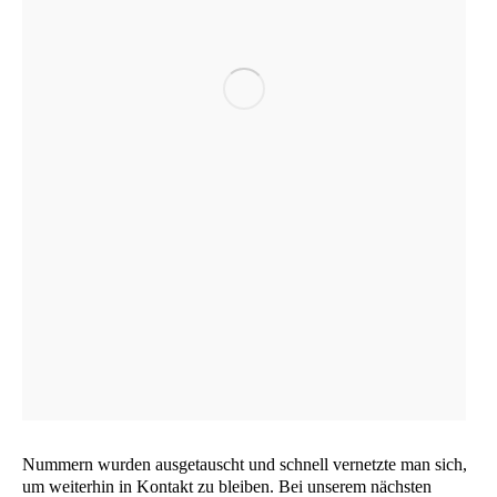
Num­mern wur­den aus­ge­tauscht und schnell ver­netz­te man sich,
um wei­ter­hin in Kon­takt zu blei­ben. Bei unse­rem nächs­ten