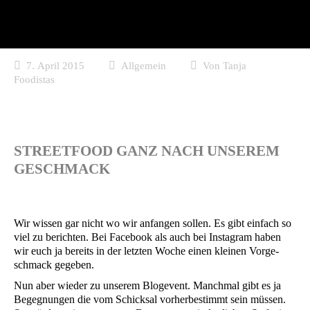
7. April 2015
Allgemein
Von
Tanja
Foodistas
STREETFOOD GANZ NACH UNSEREM
GESCHMACK
Wir wis­sen gar nicht wo wir anfan­gen sol­len. Es gibt ein­fach so
viel zu berich­ten. Bei Face­book als auch bei Insta­gram haben
wir euch ja bereits in der letz­ten Woche einen klei­nen Vor­ge­
schmack gegeben.
Nun aber wie­der zu unse­rem Bloge­vent. Manch­mal gibt es ja
Begeg­nun­gen die vom Schick­sal vor­her­be­stimmt sein müs­sen.