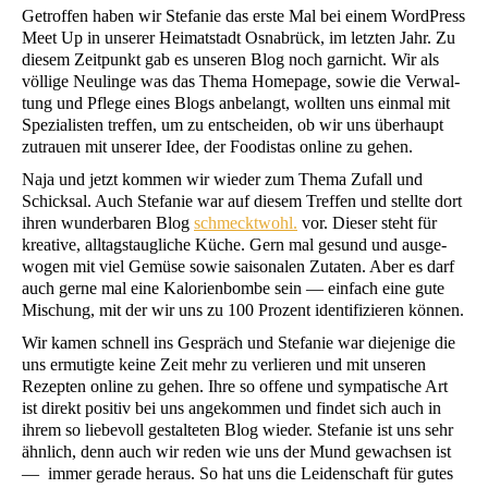
Getrof­fen haben wir Ste­fa­nie das ers­te Mal bei einem Word­Press
Meet Up in unse­rer Hei­mat­stadt Osna­brück, im letz­ten Jahr. Zu
die­sem Zeit­punkt gab es unse­ren Blog noch gar­nicht. Wir als
völ­li­ge Neu­lin­ge was das The­ma Home­page, sowie die Ver­wal­
tung und Pfle­ge eines Blogs anbe­langt, woll­ten uns ein­mal mit
Spe­zia­lis­ten tref­fen, um zu ent­schei­den, ob wir uns über­haupt
zutrau­en mit unse­rer Idee, der Foo­di­stas online zu gehen.
Naja und jetzt kom­men wir wie­der zum The­ma Zufall und
Schick­sal. Auch Ste­fa­nie war auf die­sem Tref­fen und stell­te dort
ihren wun­der­ba­ren Blog
schmeckt­wohl.
vor. Die­ser steht für
krea­ti­ve, all­tags­taug­li­che Küche. Gern mal gesund und aus­ge­
wo­gen mit viel Gemü­se sowie sai­so­na­len Zuta­ten. Aber es darf
auch ger­ne mal eine Kalo­rien­bom­be sein — ein­fach eine gute
Mischung, mit der wir uns zu 100 Pro­zent iden­ti­fi­zie­ren können.
Wir kamen schnell ins Gespräch und Ste­fa­nie war die­je­ni­ge die
uns ermu­tig­te kei­ne Zeit mehr zu ver­lie­ren und mit unse­ren
Rezep­ten online zu gehen. Ihre so offe­ne und sym­pa­ti­sche Art
ist direkt posi­tiv bei uns ange­kom­men und fin­det sich auch in
ihrem so lie­be­voll gestal­te­ten Blog wie­der. Ste­fa­nie ist uns sehr
ähn­lich, denn auch wir reden wie uns der Mund gewach­sen ist
— immer gera­de her­aus. So hat uns die Lei­den­schaft für gutes