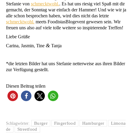
Ste­fa­nie von
schmeckt­wohl.
. Es hat uns rie­sig viel Spaß mit dir
gemacht, der Sonn­tag war ein­fach der Ham­mer! Und wie wir ja
alle schon bespro­chen haben, wird dies nicht das letz­te
schmeckt­wohl.
meets Foo­di­stas­Bloge­vent gewe­sen sein. Wir
freu­en uns also auf vie­le tol­le wei­te­re so inspi­rie­ren­de Treffen!
Lie­be Grüße
&
Cari­na, Jas­min, Tine
Tanja
*die letz­ten Bil­der hat uns Ste­fa­nie net­ter­wei­se aus ihren Bil­der
zur Ver­fü­gung gestellt.
Die­sen Bei­trag teilen
Burger
Fingerfood
Hamburger
Limona
Schlagwörter:
de
Streetfood