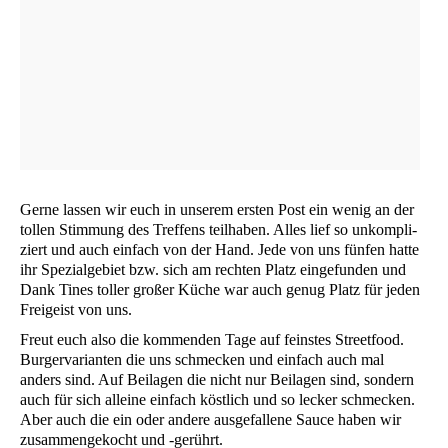
Ger­ne las­sen wir euch in unse­rem ers­ten Post ein wenig an der
tol­len Stim­mung des Tref­fens teil­ha­ben. Alles lief so unkom­pli­
ziert und auch ein­fach von der Hand. Jede von uns fün­fen hat­te
ihr Spe­zi­al­ge­biet bzw. sich am rech­ten Platz ein­ge­fun­den und
Dank Tines tol­ler gro­ßer Küche war auch genug Platz für jeden
Frei­geist von uns.
Freut euch also die kom­men­den Tage auf feins­tes Street­food.
Bur­ger­va­ri­an­ten die uns schme­cken und ein­fach auch mal
anders sind. Auf Bei­la­gen die nicht nur Bei­la­gen sind, son­dern
auch für sich allei­ne ein­fach köst­lich und so lecker schme­cken.
Aber auch die ein oder ande­re aus­ge­fal­le­ne Sau­ce haben wir
zusam­men­ge­kocht und ‑gerührt.