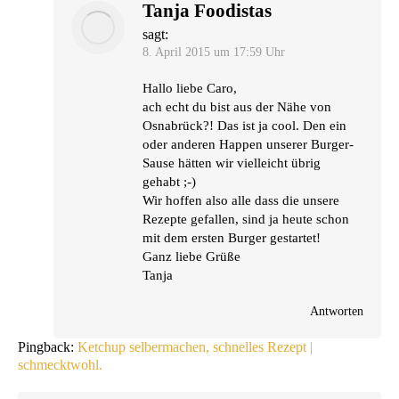
Tanja Foodistas
sagt:
8. April 2015 um 17:59 Uhr
Hal­lo lie­be Caro,
ach echt du bist aus der Nähe von
Osna­brück?! Das ist ja cool. Den ein
oder ande­ren Hap­pen unse­rer Bur­ger-
Sau­se hät­ten wir viel­leicht übrig
gehabt ;-)
Wir hof­fen also alle dass die unse­re
Rezep­te gefal­len, sind ja heu­te schon
mit dem ers­ten Bur­ger gestartet!
Ganz lie­be Grüße
Tanja
Antworten
Pingback:
Ketchup selbermachen, schnelles Rezept |
schmecktwohl.