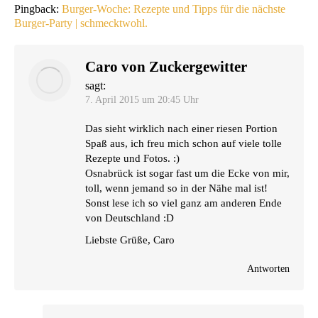
Pingback:
Burger-Woche: Rezepte und Tipps für die nächste
Burger-Party | schmecktwohl.
Caro von Zuckergewitter
sagt:
7. April 2015 um 20:45 Uhr
Das sieht wirk­lich nach einer rie­sen Por­ti­on
Spaß aus, ich freu mich schon auf vie­le tol­le
Rezep­te und Fotos. :)
Osna­brück ist sogar fast um die Ecke von mir,
toll, wenn jemand so in der Nähe mal ist!
Sonst lese ich so viel ganz am ande­ren Ende
von Deutsch­land :D
Liebs­te Grü­ße, Caro
Antworten