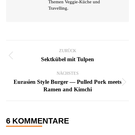
Themen Veggie-Küche und
Travelling.
KOMMENTARNAVIGATION
ZURÜCK
Vorheriger
Sektkübel mit Tulpen
Beitrag:
NÄCHSTES
Eurasien Style Burger — Pulled Pork meets
Nächster
Ramen and Kimchi
Beitrag:
6 KOMMENTARE