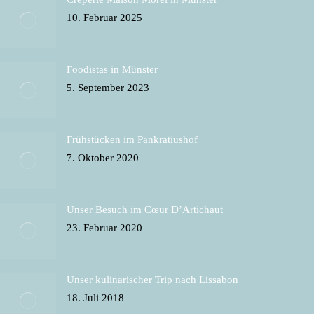
new
new
new
new
in
10. Februar 2025
window
window
window
window
new
window
Foodistas in Münster
5. September 2023
Frühstücken im Pankratiushof
7. Oktober 2020
Unser Besuch im Cœur D’Artichaut
23. Februar 2020
Unser kulinarischer Trip nach Lissabon
18. Juli 2018