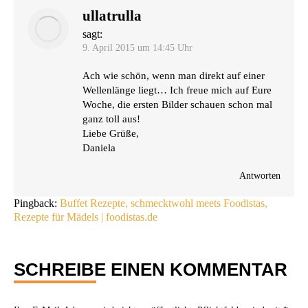
ullatrulla
sagt:
9. April 2015 um 14:45 Uhr
Ach wie schön, wenn man direkt auf einer
Wel­len­län­ge liegt… Ich freue mich auf Eure
Woche, die ers­ten Bil­der schau­en schon mal
ganz toll aus!
Lie­be Grüße,
Daniela
Antworten
Pingback:
Buffet Rezepte, schmecktwohl meets Foodistas,
Rezepte für Mädels | foodistas.de
SCHREIBE EINEN KOMMENTAR