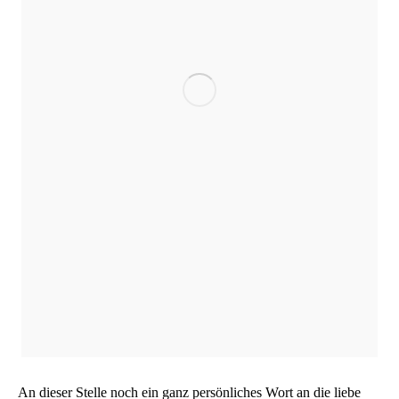
An die­ser Stel­le noch ein ganz per­sön­li­ches Wort an die lie­be