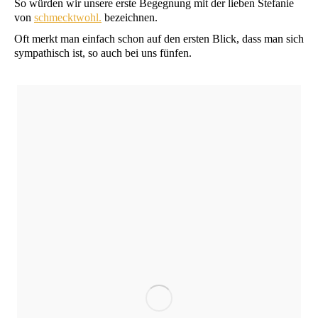
So wür­den wir unse­re ers­te Begeg­nung mit der lie­ben Ste­fa­nie
von
schmeckt­wohl.
bezeichnen.
Oft merkt man ein­fach schon auf den ers­ten Blick, dass man sich
sym­pa­thisch ist, so auch bei uns fünfen.