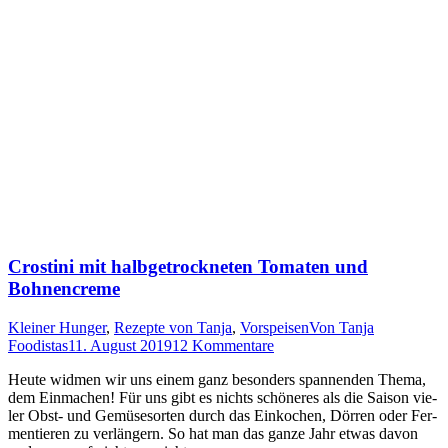
Crostini mit halbgetrockneten Tomaten und
Bohnencreme
Kleiner Hunger
,
Rezepte von Tanja
,
Vorspeisen
Von
Tanja
Foodistas
11. August 2019
12 Kommentare
Heu­te wid­men wir uns einem ganz beson­ders span­nen­den The­ma,
dem Ein­ma­chen! Für uns gibt es nichts schö­ne­res als die Sai­son vie­
ler Obst- und Gemü­se­sor­ten durch das Ein­ko­chen, Dör­ren oder Fer­
men­tie­ren zu ver­län­gern. So hat man das gan­ze Jahr etwas davon