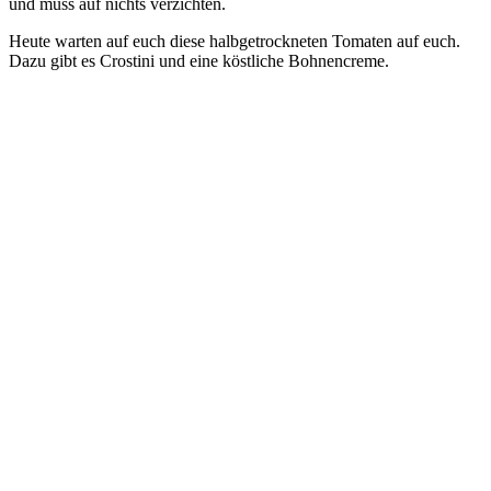
und muss auf nichts verzichten.
Heu­te war­ten auf euch die­se halb­ge­trock­ne­ten Toma­ten auf euch.
Dazu gibt es Crosti­ni und eine köst­li­che Bohnencreme.