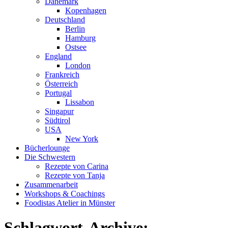
Dänemark
Kopenhagen
Deutschland
Berlin
Hamburg
Ostsee
England
London
Frankreich
Österreich
Portugal
Lissabon
Singapur
Südtirol
USA
New York
Bücherlounge
Die Schwestern
Rezepte von Carina
Rezepte von Tanja
Zusammenarbeit
Workshops
&
Coachings
Foodistas Atelier in Münster
Schlagwort-Archive: