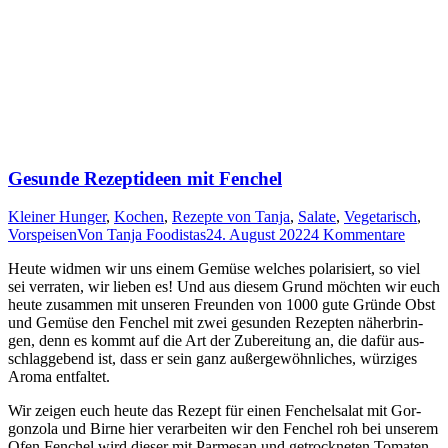
Gesunde Rezeptideen mit Fenchel
Kleiner Hunger
,
Kochen
,
Rezepte von Tanja
,
Salate
,
Vegetarisch
,
Vorspeisen
Von
Tanja Foodistas
24. August 2022
4 Kommentare
Heu­te wid­men wir uns einem Gemü­se wel­ches pola­ri­siert, so viel
sei ver­ra­ten, wir lie­ben es! Und aus die­sem Grund möch­ten wir euch
heu­te zusam­men mit unse­ren Freun­den von 1000 gute Grün­de Obst
und Gemü­se den Fen­chel mit zwei gesun­den Rezep­ten näher­brin­
gen, denn es kommt auf die Art der Zube­rei­tung an, die dafür aus­
schlag­ge­bend ist, dass er sein ganz außer­ge­wöhn­li­ches, wür­zi­ges
Aro­ma entfaltet.
Wir zei­gen euch heu­te das Rezept für einen Fen­chel­sa­lat mit Gor­
gon­zo­la und Bir­ne hier ver­ar­bei­ten wir den Fen­chel roh bei unse­rem
Ofen Fen­chel wird die­ser mit Par­me­san und getrock­ne­ten Toma­ten