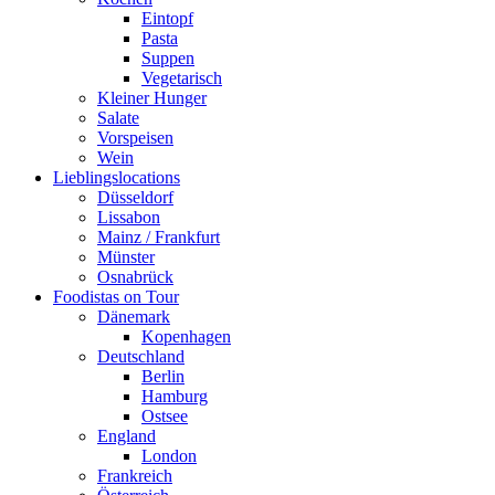
Eintopf
Pasta
Suppen
Vegetarisch
Kleiner Hunger
Salate
Vorspeisen
Wein
Lieblingslocations
Düsseldorf
Lissabon
Mainz / Frankfurt
Münster
Osnabrück
Foodistas on Tour
Dänemark
Kopenhagen
Deutschland
Berlin
Hamburg
Ostsee
England
London
Frankreich