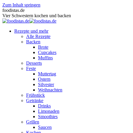
Zum Inhalt springen
foodistas.de
Vier Schwestern kochen und backen
Rezepte und mehr
Alle Rezepte
Backen
Brote
Cupcakes
Muffins
Desserts
Feste
Muttertag
Ostern
Silvester
Weihnachten
Frühstück
Getränke
Drinks
Limonaden
Smoothies
Grillen
Saucen
Kochen