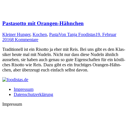
Pastasotto mit Orangen-Hähnchen
Kleiner Hunger
,
Kochen
,
Pasta
Von
Tanja Foodistas
19. Februar
2016
8 Kommentare
Tra­di­tio­nell ist ein Risot­to ja eher mit Reis. Bei uns gibt es den Klas­
si­ker heu­te mal mit Nudeln. Nicht nur dass die­se Nudeln ähn­lich
aus­se­hen, sie haben auch genau so gute Eigen­schaf­ten für ein köst­li­
ches Risot­to wie Reis. Dazu gibt es ein fruch­ti­ges Oran­gen-Hähn­
chen, aber über­zeugt euch ein­fach selbst davon.
Impressum
Datenschutzerklärung
Impressum