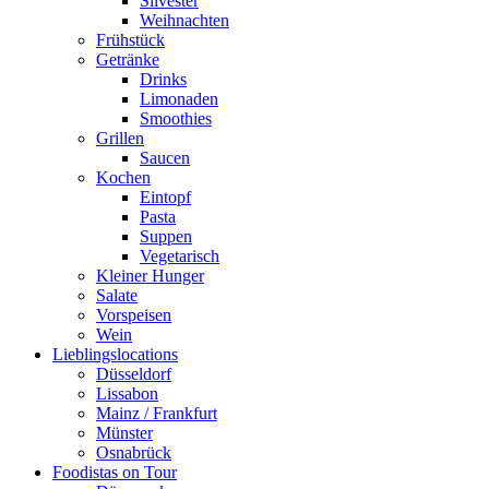
Silvester
Weihnachten
Frühstück
Getränke
Drinks
Limonaden
Smoothies
Grillen
Saucen
Kochen
Eintopf
Pasta
Suppen
Vegetarisch
Kleiner Hunger
Salate
Vorspeisen
Wein
Lieblingslocations
Düsseldorf
Lissabon
Mainz / Frankfurt
Münster
Osnabrück
Foodistas on Tour