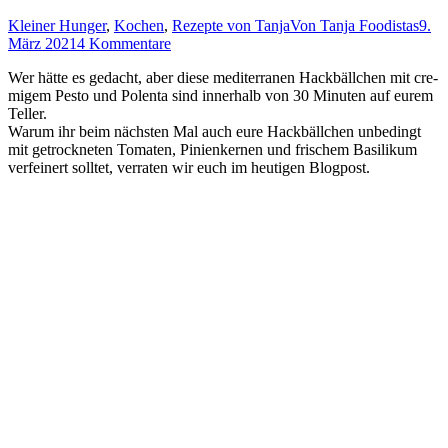
Kleiner Hunger
,
Kochen
,
Rezepte von Tanja
Von
Tanja Foodistas
9.
März 2021
4 Kommentare
Wer hät­te es gedacht, aber die­se medi­ter­ra­nen Hack­bäll­chen mit cre­
mi­gem Pes­to und Polen­ta sind inner­halb von 30 Minu­ten auf eurem
Teller.
War­um ihr beim nächs­ten Mal auch eure Hack­bäll­chen unbe­dingt
mit getrock­ne­ten Toma­ten, Pini­en­ker­nen und fri­schem Basi­li­kum
ver­fei­nert soll­tet, ver­ra­ten wir euch im heu­ti­gen Blogpost.