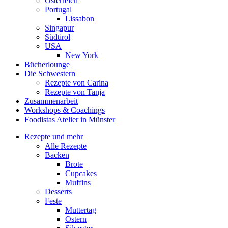
Österreich
Portugal
Lissabon
Singapur
Südtirol
USA
New York
Bücherlounge
Die Schwestern
Rezepte von Carina
Rezepte von Tanja
Zusammenarbeit
Workshops
&
Coachings
Foodistas Atelier in Münster
Rezepte und mehr
Alle Rezepte
Backen
Brote
Cupcakes
Muffins
Desserts
Feste
Muttertag
Ostern