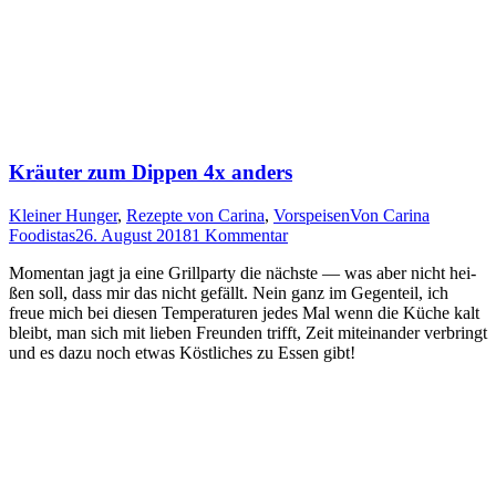
Kräuter zum Dippen 4x anders
Kleiner Hunger
,
Rezepte von Carina
,
Vorspeisen
Von
Carina
Foodistas
26. August 2018
1 Kommentar
Momen­tan jagt ja eine Grill­par­ty die nächs­te — was aber nicht hei­
ßen soll, dass mir das nicht gefällt. Nein ganz im Gegen­teil, ich
freue mich bei die­sen Tem­pe­ra­tu­ren jedes Mal wenn die Küche kalt
bleibt, man sich mit lie­ben Freun­den trifft, Zeit mit­ein­an­der ver­bringt
und es dazu noch etwas Köst­li­ches zu Essen gibt!