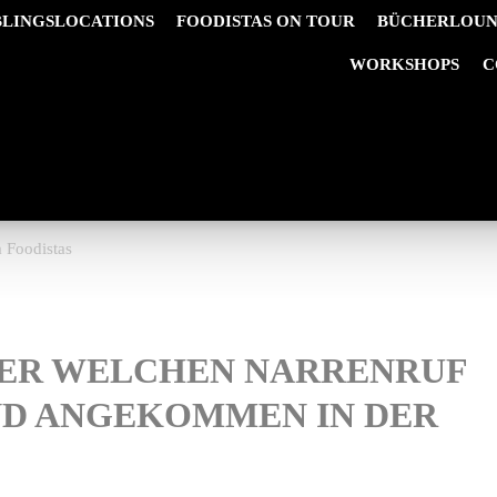
BLINGSLOCATIONS
FOODISTAS ON TOUR
BÜCHERLOU
&
WORKSHOPS
C
ern Karneval
a Foodistas
DER WELCHEN NARRENRUF
ND ANGEKOMMEN IN DER