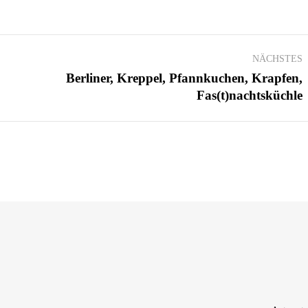
TION
NÄCHSTES
Berliner, Kreppel, Pfannkuchen, Krapfen,
Nächster
Fas(t)nachtsküchle
Beitrag: