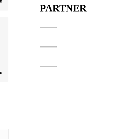
en
PARTNER
en