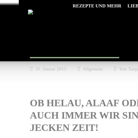
REZEPTE UND MEHR
LIE
Die Foodistas fei
Sie befinden sich hier:
31. Januar 2015
Allgemein
Von
Tanj
OB HELAU, ALAAF O
AUCH IMMER WIR SI
JECKEN ZEIT!