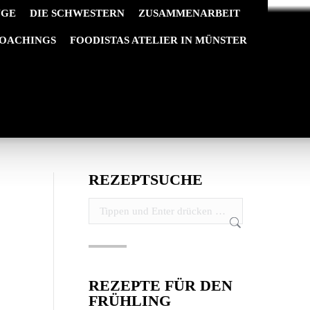
NGE
DIE SCHWESTERN
ZUSAMMENARBEIT
OACHINGS
FOODISTAS ATELIER IN MÜNSTER
Start
Allgemein
Die Foodistas feiern Karneval
REZEPTSUCHE
Search:
REZEPTE FÜR DEN
FRÜHLING