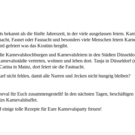
bekannt als die fünf­te Jah­res­zeit, in der vie­le aus­ge­las­sen fei­ern. Kar­
acht, Fas­net oder Fas­nacht und beson­ders vie­le Men­schen fei­ern Kar­ne
rd gefei­ert was das Kos­tüm hergibt.
Kar­ne­vals­hoch­bur­gen und Kar­ne­vals­fei­ern in den Städ­ten Düs­sel­do
ne­vals­städ­te ver­tre­ten, woh­nen und leben dort. Tan­ja in Düs­sel­dorf 
ari­na in Mainz, dort fei­ert sie die Fastnacht.
arf nicht feh­len, damit alle Nar­ren und Jecken nicht hung­rig bleiben?
ne­val für Euch zusam­men­ge­stellt! In den nächs­ten Tagen, beschäf­ti­gen
 fürs Karnevalsbuffet.
 eini­ge tol­le Rezep­te für Eure Kar­ne­vals­par­ty freuen!