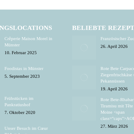
INGSLOCATIONS
BELIEBTE REZEP
Crêperie Maison Morel in
Französischer Zu
Münster
26. April 2026
10. Februar 2025
Foodistas in Münster
Rote Bete Carpac
Ziegenfrischkäse
5. September 2023
Pekannüssen
19. April 2026
Frühstücken im
Rote Bete-Rhabar
Pankratiushof
Tiramisu mit Tête
Moine <span
7. Oktober 2020
class="caps">AO
27. März 2026
Unser Besuch im Cœur