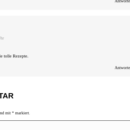
Antwort
Uhr
e tol­le Rezepte.
Antwort
TAR
sind mit
*
markiert.