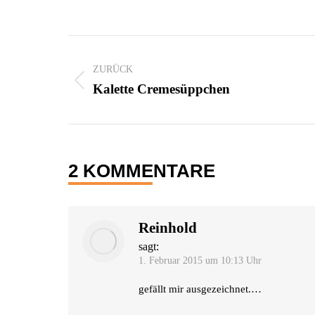
KOMMENTARNAVIGA
ZURÜCK
Vorheriger
Kalette Cremesüppchen
Beitrag:
2 KOMMENTARE
Reinhold
sagt:
1. Februar 2015 um 10:13 Uhr
gefällt mir ausgezeichnet.…