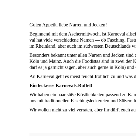
Guten Appe­tit, lie­be Nar­ren und Jecken!
Begin­nend mit dem Ascher­mitt­woch, ist Kar­ne­val all­seits 
val hat vie­le ver­schie­de­ne Namen — ob Fasching, Fast­n
im Rhein­land, aber auch im süd­wes­ten Deutsch­lands wi
Beson­ders bekannt unter allen Nar­ren und Jecken sind die 
Köln und Mainz. Auch die Foo­di­stas sind in zwei der Kar­
darf es ja gar­nicht sagen, aber auch ger­ne in Köln) und C
An Kar­ne­val geht es meist feucht-fröh­lich zu und was d
Ein lecke­res Karnevals-Buffet!
Wir haben ein paar süße Köst­lich­kei­ten pas­send zu Kar­
uns mit tra­di­tio­nel­len Faschings­le­cke­rei­en und Süßem
Wir wol­len nicht zu viel ver­ra­ten, aber Ihr dürft euch auf