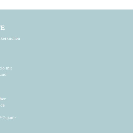
TE
ckerkuchen
cio mit
 und
ber
 de
P</span>