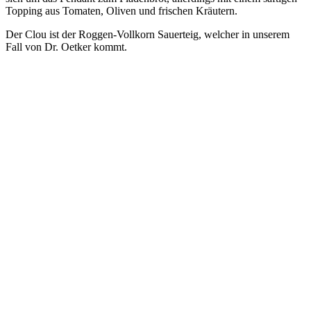
Top­ping aus Toma­ten, Oli­ven und fri­schen Kräutern.
Der Clou ist der Rog­gen-Voll­korn Sau­er­teig, wel­cher in unse­rem
Fall von Dr. Oet­ker kommt.