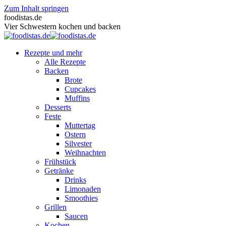
Zum Inhalt springen
foodistas.de
Vier Schwestern kochen und backen
Rezepte und mehr
Alle Rezepte
Backen
Brote
Cupcakes
Muffins
Desserts
Feste
Muttertag
Ostern
Silvester
Weihnachten
Frühstück
Getränke
Drinks
Limonaden
Smoothies
Grillen
Saucen
Kochen