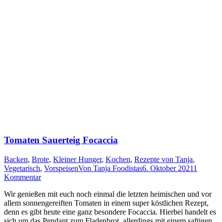
Tomaten Sauerteig Focaccia
Backen
,
Brote
,
Kleiner Hunger
,
Kochen
,
Rezepte von Tanja
,
Vegetarisch
,
Vorspeisen
Von
Tanja Foodistas
6. Oktober 2021
1
Kommentar
Wir genie­ßen mit euch noch ein­mal die letz­ten hei­mi­schen und vor
allem son­nen­ge­reif­ten Toma­ten in einem super köst­li­chen Rezept,
denn es gibt heu­te eine ganz beson­de­re Foc­ac­cia. Hier­bei han­delt es
sich um das Pen­dant zum Fla­den­brot, aller­dings mit einem saf­ti­gen