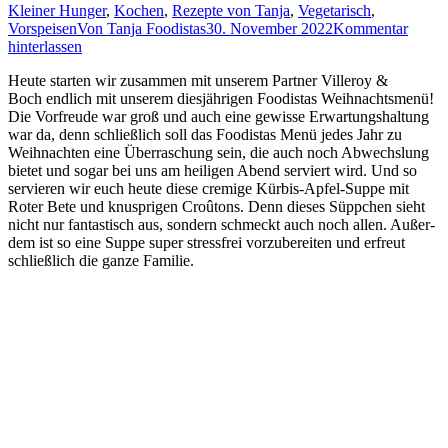
Kleiner Hunger
,
Kochen
,
Rezepte von Tanja
,
Vegetarisch
,
Vorspeisen
Von
Tanja Foodistas
30. November 2022
Kommentar
hinterlassen
Heu­te star­ten wir zusam­men mit unse­rem Part­ner Vil­leroy
&
Boch end­lich mit unse­rem dies­jäh­ri­gen Foo­di­stas Weih­nachts­me­nü!
Die Vor­freu­de war groß und auch eine gewis­se Erwar­tungs­hal­tung
war da, denn schließ­lich soll das Foo­di­stas Menü jedes Jahr zu
Weih­nach­ten eine Über­ra­schung sein, die auch noch Abwechs­lung
bie­tet und sogar bei uns am hei­li­gen Abend ser­viert wird. Und so
ser­vie­ren wir euch heu­te die­se cre­mi­ge Kür­bis-Apfel-Sup­pe mit
Roter Bete und knusp­ri­gen Croû­tons. Denn die­ses Süpp­chen sieht
nicht nur fan­tas­tisch aus, son­dern schmeckt auch noch allen. Außer­
dem ist so eine Sup­pe super stress­frei vor­zu­be­rei­ten und erfreut
schließ­lich die gan­ze Familie.