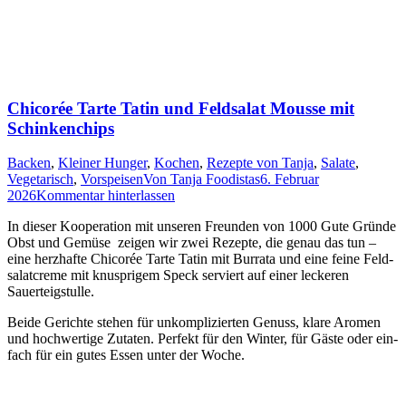
Chicorée Tarte Tatin und Feldsalat Mousse mit
Schinkenchips
Backen
,
Kleiner Hunger
,
Kochen
,
Rezepte von Tanja
,
Salate
,
Vegetarisch
,
Vorspeisen
Von
Tanja Foodistas
6. Februar
2026
Kommentar hinterlassen
In die­ser Koope­ra­ti­on mit unse­ren Freun­den von 1000 Gute Grün­de
Obst und Gemü­se zei­gen wir zwei Rezep­te, die genau das tun –
eine herz­haf­te Chi­co­rée Tar­te Tatin mit Bur­ra­ta und eine fei­ne Feld­
sa­lat­creme mit knusp­ri­gem Speck ser­viert auf einer lecke­ren
Sauerteigstulle.
Bei­de Gerich­te ste­hen für unkom­pli­zier­ten Genuss, kla­re Aro­men
und hoch­wer­ti­ge Zuta­ten. Per­fekt für den Win­ter, für Gäs­te oder ein­
fach für ein gutes Essen unter der Woche.