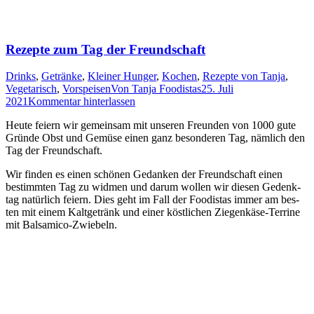
Rezepte zum Tag der Freundschaft
Drinks
,
Getränke
,
Kleiner Hunger
,
Kochen
,
Rezepte von Tanja
,
Vegetarisch
,
Vorspeisen
Von
Tanja Foodistas
25. Juli
2021
Kommentar hinterlassen
Heu­te fei­ern wir gemein­sam mit unse­ren Freun­den von 1000 gute
Grün­de Obst und Gemü­se einen ganz beson­de­ren Tag, näm­lich den
Tag der Freundschaft.
Wir fin­den es einen schö­nen Gedan­ken der Freund­schaft einen
bestimm­ten Tag zu wid­men und dar­um wol­len wir die­sen Gedenk­
tag natür­lich fei­ern. Dies geht im Fall der Foo­di­stas immer am bes­
ten mit einem Kalt­ge­tränk und einer köst­li­chen Zie­gen­kä­se-Ter­ri­ne
mit Balsamico-Zwiebeln.