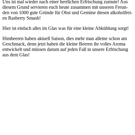
Uns ist mal wie­der nach einer herr­li­chen Erfri­schung zumu­te! Aus
die­sem Grund ser­vie­ren euch heu­te zusam­men mit unse­ren Freun­
den von 1000 gute Grün­de für Obst und Gemü­se die­sen alko­hol­frei­
en Rasber­ry Smash!
Hier ist ein­fach alles im Glas was für eine klei­ne Abküh­lung sorgt!
Him­bee­ren haben aktu­ell Sai­son, dies mehr man allei­ne schon am
Geschmack, denn jetzt haben die klei­ne Bee­ren ihr vol­les Aro­ma
ent­wi­ckelt und müs­sen dar­um auf jeden Fall in unse­re Erfri­schung
aus dem Glas!