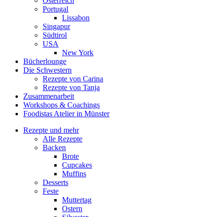
Österreich
Portugal
Lissabon
Singapur
Südtirol
USA
New York
Bücherlounge
Die Schwestern
Rezepte von Carina
Rezepte von Tanja
Zusammenarbeit
Workshops
&
Coachings
Foodistas Atelier in Münster
Rezepte und mehr
Alle Rezepte
Backen
Brote
Cupcakes
Muffins
Desserts
Feste
Muttertag
Ostern