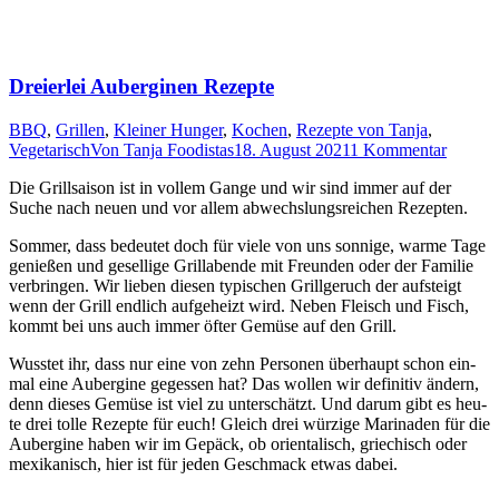
Dreierlei Auberginen Rezepte
BBQ
,
Grillen
,
Kleiner Hunger
,
Kochen
,
Rezepte von Tanja
,
Vegetarisch
Von
Tanja Foodistas
18. August 2021
1 Kommentar
Die Grill­sai­son ist in vol­lem Gan­ge und wir sind immer auf der
Suche nach neu­en und vor allem abwechs­lungs­rei­chen Rezepten.
Som­mer, dass bedeu­tet doch für vie­le von uns son­ni­ge, war­me Tage
genie­ßen und gesel­li­ge Grill­aben­de mit Freun­den oder der Fami­lie
ver­brin­gen. Wir lie­ben die­sen typi­schen Grill­ge­ruch der auf­steigt
wenn der Grill end­lich auf­ge­heizt wird. Neben Fleisch und Fisch,
kommt bei uns auch immer öfter Gemü­se auf den Grill.
Wuss­tet ihr, dass nur eine von zehn Per­so­nen über­haupt schon ein­
mal eine Auber­gi­ne geges­sen hat? Das wol­len wir defi­ni­tiv ändern,
denn die­ses Gemü­se ist viel zu unter­schätzt. Und dar­um gibt es heu­
te drei tol­le Rezep­te für euch! Gleich drei wür­zi­ge Mari­na­den für die
Auber­gi­ne haben wir im Gepäck, ob ori­en­ta­lisch, grie­chisch oder
mexi­ka­nisch, hier ist für jeden Geschmack etwas dabei.