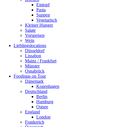
Eintopf
Pasta
Suppen
Vegetarisch
Kleiner Hunger
Salate
Vorspeisen
Wein
Lieblingslocations
Düsseldorf
Lissabon
Mainz / Frankfurt
Münster
Osnabrück
Foodistas on Tour
Dänemark
Kopenhagen
Deutschland
Berlin
Hamburg
Ostsee
England
London
Frankreich