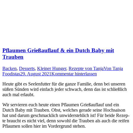
Pflaumen Grießauflauf
&
ein Dutch Baby mit
Trauben
Backen
,
Desserts
,
Kleiner Hunger
,
Rezepte von Tanja
Von
Tanja
Foodistas
29. August 2021
Kommentar hinterlassen
Heu­te gibt es See­len­fut­ter für die gan­ze Fami­lie, denn bei unse­ren
süßen Sün­den wird ein­fach jeder schwach, denn das ist schließ­lich
auch mal erlaubt.
Wir ser­vie­ren euch heu­te einen Pflau­men Grieß­auf­lauf und ein
Dutch Baby mit Trau­ben. Obst, wel­ches gera­de sei­ne Hoch­sai­son
hat und dar­um geschmack­lich unwi­der­steh­lich ist! Für bei­de Rezep­
te braucht es nicht viel, denn sowohl die Trau­ben als auch die rei­fen
Pflau­men sol­len hier im Vor­der­grund stehen.