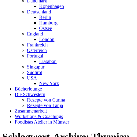
Dänemark
Kopenhagen
Deutschland
Berlin
Hamburg
Ostsee
England
London
Frankreich
Österreich
Portugal
Lissabon
Singapur
Südtirol
USA
New York
Bücherlounge
Die Schwestern
Rezepte von Carina
Rezepte von Tanja
Zusammenarbeit
Workshops
&
Coachings
Foodistas Atelier in Münster
Schlagwort-Archive:
Thymian