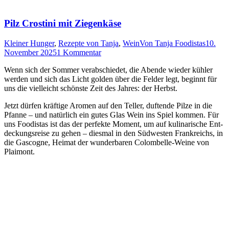
Pilz Crostini mit Ziegenkäse
Kleiner Hunger
,
Rezepte von Tanja
,
Wein
Von
Tanja Foodistas
10.
November 2025
1 Kommentar
Wenn sich der Som­mer ver­ab­schie­det, die Aben­de wie­der küh­ler
wer­den und sich das Licht gol­den über die Fel­der legt, beginnt für
uns die viel­leicht schöns­te Zeit des Jah­res: der Herbst.
Jetzt dür­fen kräf­ti­ge Aro­men auf den Tel­ler, duf­ten­de Pil­ze in die
Pfan­ne – und natür­lich ein gutes Glas Wein ins Spiel kom­men. Für
uns Foo­di­stas ist das der per­fek­te Moment, um auf kuli­na­ri­sche Ent­
de­ckungs­rei­se zu gehen – dies­mal in den Süd­wes­ten Frank­reichs, in
die Gas­co­gne, Hei­mat der wun­der­ba­ren Colom­bel­le-Wei­ne von
Plaimont.