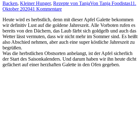
Backen
,
Kleiner Hunger
,
Rezepte von Tanja
Von
Tanja Foodistas
11.
Oktober 2020
41 Kommentare
Heu­te wird es herbst­lich, denn mit die­ser Apfel Galet­te bekom­men
wir defi­ni­tiv Lust auf die gol­de­ne Jah­res­zeit. Alle Vor­bo­ten rufen es
bereits von den Dächern, das Laub färbt sich gold­gelb und auch das
Wet­ter lässt ver­mu­ten, dass wir nicht mehr im Som­mer sind. Es heißt
also Abschied neh­men, aber auch eine super köst­li­che Jah­res­zeit zu
begrüßen.
Was die herbst­li­chen Obst­sor­ten anbe­langt, ist der Apfel sicher­lich
der Start des Sai­son­ka­len­ders. Und dar­um haben wir ihn heu­te dicht
gefä­chert auf einer herz­haf­ten Galet­te in den Ofen gegeben.