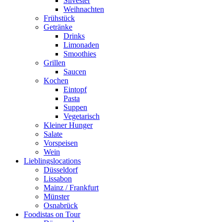
Silvester
Weihnachten
Frühstück
Getränke
Drinks
Limonaden
Smoothies
Grillen
Saucen
Kochen
Eintopf
Pasta
Suppen
Vegetarisch
Kleiner Hunger
Salate
Vorspeisen
Wein
Lieblingslocations
Düsseldorf
Lissabon
Mainz / Frankfurt
Münster
Osnabrück
Foodistas on Tour