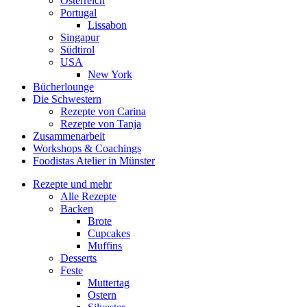
Österreich
Portugal
Lissabon
Singapur
Südtirol
USA
New York
Bücherlounge
Die Schwestern
Rezepte von Carina
Rezepte von Tanja
Zusammenarbeit
Workshops
&
Coachings
Foodistas Atelier in Münster
Rezepte und mehr
Alle Rezepte
Backen
Brote
Cupcakes
Muffins
Desserts
Feste
Muttertag
Ostern