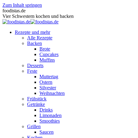
Zum Inhalt springen
foodistas.de
Vier Schwestern kochen und backen
Rezepte und mehr
Alle Rezepte
Backen
Brote
Cupcakes
Muffins
Desserts
Feste
Muttertag
Ostern
Silvester
Weihnachten
Frühstück
Getränke
Drinks
Limonaden
Smoothies
Grillen
Saucen
Kochen