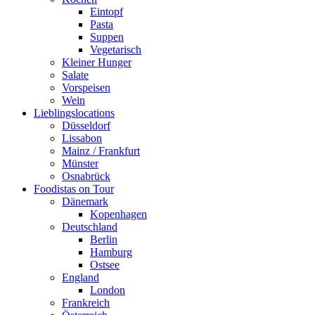
Eintopf
Pasta
Suppen
Vegetarisch
Kleiner Hunger
Salate
Vorspeisen
Wein
Lieblingslocations
Düsseldorf
Lissabon
Mainz / Frankfurt
Münster
Osnabrück
Foodistas on Tour
Dänemark
Kopenhagen
Deutschland
Berlin
Hamburg
Ostsee
England
London
Frankreich