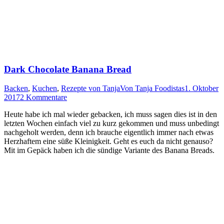
Dark Chocolate Banana Bread
Backen
,
Kuchen
,
Rezepte von Tanja
Von
Tanja Foodistas
1. Oktober
2017
2 Kommentare
Heu­te habe ich mal wie­der geba­cken, ich muss sagen dies ist in den
letz­ten Wochen ein­fach viel zu kurz gekom­men und muss unbe­dingt
nach­ge­holt wer­den, denn ich brau­che eigent­lich immer nach etwas
Herz­haf­tem eine süße Klei­nig­keit. Geht es euch da nicht genau­so?
Mit im Gepäck haben ich die sün­di­ge Vari­an­te des Bana­na Breads.