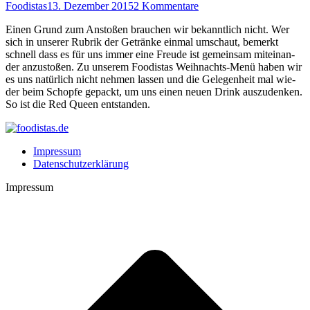
Foodistas
13. Dezember 2015
2 Kommentare
Einen Grund zum Ansto­ßen brau­chen wir bekannt­lich nicht. Wer
sich in unse­rer Rubrik der Geträn­ke ein­mal umschaut, bemerkt
schnell dass es für uns immer eine Freu­de ist gemein­sam mit­ein­an­
der anzu­sto­ßen. Zu unse­rem Foo­di­stas Weih­nachts-Menü haben wir
es uns natür­lich nicht neh­men las­sen und die Gele­gen­heit mal wie­
der beim Schop­fe gepackt, um uns einen neu­en Drink aus­zu­den­ken.
So ist die Red Queen entstanden.
Impressum
Datenschutzerklärung
Impressum