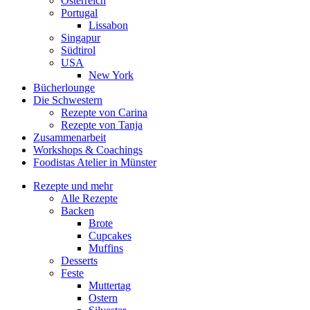
Österreich
Portugal
Lissabon
Singapur
Südtirol
USA
New York
Bücherlounge
Die Schwestern
Rezepte von Carina
Rezepte von Tanja
Zusammenarbeit
Workshops
&
Coachings
Foodistas Atelier in Münster
Rezepte und mehr
Alle Rezepte
Backen
Brote
Cupcakes
Muffins
Desserts
Feste
Muttertag
Ostern