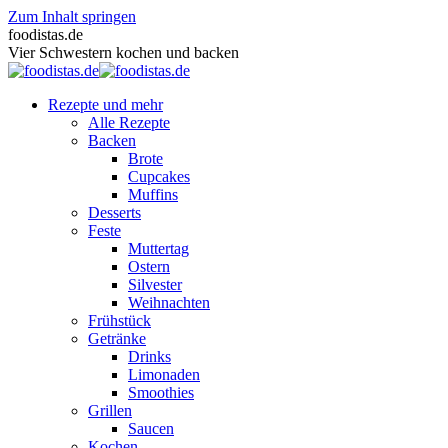
Zum Inhalt springen
foodistas.de
Vier Schwestern kochen und backen
Rezepte und mehr
Alle Rezepte
Backen
Brote
Cupcakes
Muffins
Desserts
Feste
Muttertag
Ostern
Silvester
Weihnachten
Frühstück
Getränke
Drinks
Limonaden
Smoothies
Grillen
Saucen
Kochen