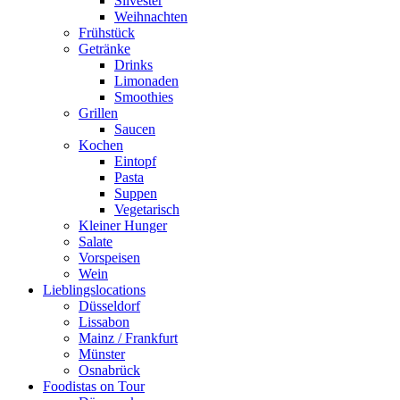
Silvester
Weihnachten
Frühstück
Getränke
Drinks
Limonaden
Smoothies
Grillen
Saucen
Kochen
Eintopf
Pasta
Suppen
Vegetarisch
Kleiner Hunger
Salate
Vorspeisen
Wein
Lieblingslocations
Düsseldorf
Lissabon
Mainz / Frankfurt
Münster
Osnabrück
Foodistas on Tour