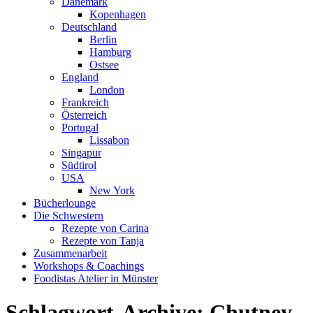
Dänemark
Kopenhagen
Deutschland
Berlin
Hamburg
Ostsee
England
London
Frankreich
Österreich
Portugal
Lissabon
Singapur
Südtirol
USA
New York
Bücherlounge
Die Schwestern
Rezepte von Carina
Rezepte von Tanja
Zusammenarbeit
Workshops
&
Coachings
Foodistas Atelier in Münster
Schlagwort-Archive:
Chutney