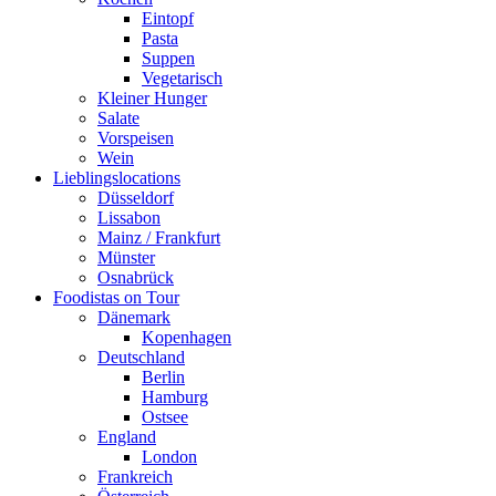
Eintopf
Pasta
Suppen
Vegetarisch
Kleiner Hunger
Salate
Vorspeisen
Wein
Lieblingslocations
Düsseldorf
Lissabon
Mainz / Frankfurt
Münster
Osnabrück
Foodistas on Tour
Dänemark
Kopenhagen
Deutschland
Berlin
Hamburg
Ostsee
England
London
Frankreich