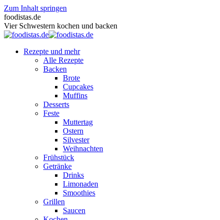
Zum Inhalt springen
foodistas.de
Vier Schwestern kochen und backen
Rezepte und mehr
Alle Rezepte
Backen
Brote
Cupcakes
Muffins
Desserts
Feste
Muttertag
Ostern
Silvester
Weihnachten
Frühstück
Getränke
Drinks
Limonaden
Smoothies
Grillen
Saucen
Kochen