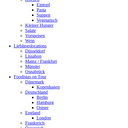
Eintopf
Pasta
Suppen
Vegetarisch
Kleiner Hunger
Salate
Vorspeisen
Wein
Lieblingslocations
Düsseldorf
Lissabon
Mainz / Frankfurt
Münster
Osnabrück
Foodistas on Tour
Dänemark
Kopenhagen
Deutschland
Berlin
Hamburg
Ostsee
England
London
Frankreich