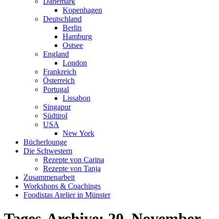
Dänemark
Kopenhagen
Deutschland
Berlin
Hamburg
Ostsee
England
London
Frankreich
Österreich
Portugal
Lissabon
Singapur
Südtirol
USA
New York
Bücherlounge
Die Schwestern
Rezepte von Carina
Rezepte von Tanja
Zusammenarbeit
Workshops
&
Coachings
Foodistas Atelier in Münster
Tages-Archive:
20. November