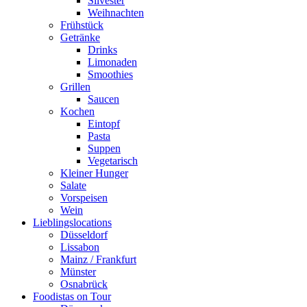
Silvester
Weihnachten
Frühstück
Getränke
Drinks
Limonaden
Smoothies
Grillen
Saucen
Kochen
Eintopf
Pasta
Suppen
Vegetarisch
Kleiner Hunger
Salate
Vorspeisen
Wein
Lieblingslocations
Düsseldorf
Lissabon
Mainz / Frankfurt
Münster
Osnabrück
Foodistas on Tour