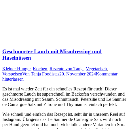
Geschmorter Lauch mit Misodressing und
Haselnüssen
Kleiner Hunger
,
Kochen
,
Rezepte von Tanja
,
Vegetarisch
,
Vorspeisen
Von
Tanja Foodistas
20. November 2024
Kommentar
hinterlassen
Es ist mal wie­der Zeit für ein schnel­les Rezept für euch! Die­ser
geschmor­te Lauch ist super­schnell im Back­ofen ver­schwun­den und
das Miso­dres­sing mit Sesam, Schnitt­lauch, Peter­si­lie und Le Sau­nier
de Cam­ar­gue Salz mit Zitro­ne und Thy­mi­an ist ein­fach perfekt.
Wie schnell und ein­fach das Rezept ist, seht ihr in unse­rem Reel auf
Insta­gram. Übri­gens das Le Sau­nier de Cam­ar­gue Salz wird noch
per Hand geern­tet und hat noch vie­le tol­le ande­re Vari­an­ten im Sor­