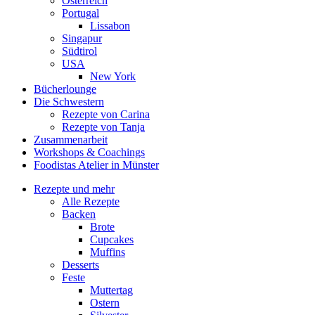
Österreich
Portugal
Lissabon
Singapur
Südtirol
USA
New York
Bücherlounge
Die Schwestern
Rezepte von Carina
Rezepte von Tanja
Zusammenarbeit
Workshops
&
Coachings
Foodistas Atelier in Münster
Rezepte und mehr
Alle Rezepte
Backen
Brote
Cupcakes
Muffins
Desserts
Feste
Muttertag
Ostern