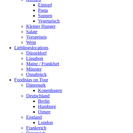
Eintopf
Pasta
Suppen
Vegetarisch
Kleiner Hunger
Salate
Vorspeisen
Wein
Lieblingslocations
Düsseldorf
Lissabon
Mainz / Frankfurt
Münster
Osnabrück
Foodistas on Tour
Dänemark
Kopenhagen
Deutschland
Berlin
Hamburg
Ostsee
England
London
Frankreich