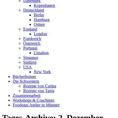
Dänemark
Kopenhagen
Deutschland
Berlin
Hamburg
Ostsee
England
London
Frankreich
Österreich
Portugal
Lissabon
Singapur
Südtirol
USA
New York
Bücherlounge
Die Schwestern
Rezepte von Carina
Rezepte von Tanja
Zusammenarbeit
Workshops
&
Coachings
Foodistas Atelier in Münster
Tages-Archive:
2. Dezember