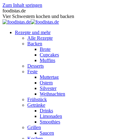
Zum Inhalt springen
foodistas.de
Vier Schwestern kochen und backen
Rezepte und mehr
Alle Rezepte
Backen
Brote
Cupcakes
Muffins
Desserts
Feste
Muttertag
Ostern
Silvester
Weihnachten
Frühstück
Getränke
Drinks
Limonaden
Smoothies
Grillen
Saucen
Kochen