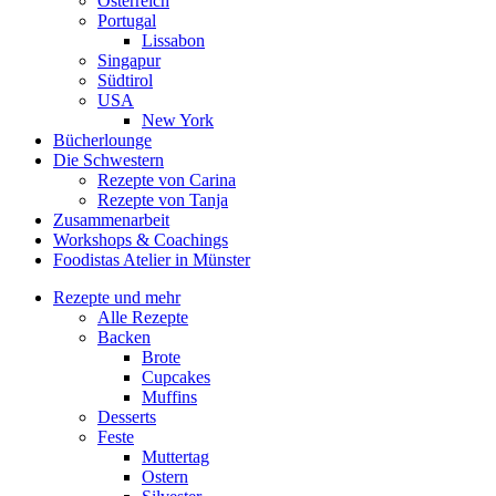
Österreich
Portugal
Lissabon
Singapur
Südtirol
USA
New York
Bücherlounge
Die Schwestern
Rezepte von Carina
Rezepte von Tanja
Zusammenarbeit
Workshops
&
Coachings
Foodistas Atelier in Münster
Rezepte und mehr
Alle Rezepte
Backen
Brote
Cupcakes
Muffins
Desserts
Feste
Muttertag
Ostern