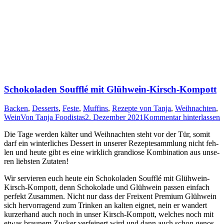
Schokoladen Soufflé mit Glühwein-Kirsch-Kompott
Backen
,
Desserts
,
Feste
,
Muffins
,
Rezepte von Tanja
,
Weihnachten
,
Wein
Von
Tanja Foodistas
2. Dezember 2021
Kommentar hinterlassen
Die Tage wer­den käl­ter und Weih­nach­ten steht vor der Tür, somit
darf ein win­ter­li­ches Des­sert in unse­rer Rezep­te­samm­lung nicht feh­
len und heu­te gibt es eine wirk­lich gran­dio­se Kom­bi­na­ti­on aus unse­
ren liebs­ten Zutaten!
Wir ser­vie­ren euch heu­te ein Scho­ko­la­den Souf­flé mit Glüh­wein-
Kirsch-Kom­pott, denn Scho­ko­la­de und Glüh­wein pas­sen ein­fach
per­fekt Zusam­men. Nicht nur dass der Frei­xent Pre­mi­um Glüh­wein
sich her­vor­ra­gend zum Trin­ken an kal­ten eig­net, nein er wan­dert
kur­zer­hand auch noch in unser Kirsch-Kom­pott, wel­ches noch mit
etwas brau­nem Zucker ver­fei­nert wird und dann auch schon genos­