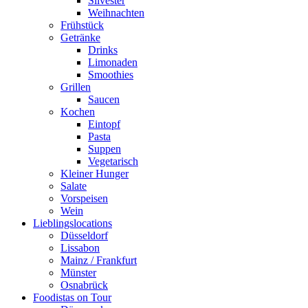
Silvester
Weihnachten
Frühstück
Getränke
Drinks
Limonaden
Smoothies
Grillen
Saucen
Kochen
Eintopf
Pasta
Suppen
Vegetarisch
Kleiner Hunger
Salate
Vorspeisen
Wein
Lieblingslocations
Düsseldorf
Lissabon
Mainz / Frankfurt
Münster
Osnabrück
Foodistas on Tour