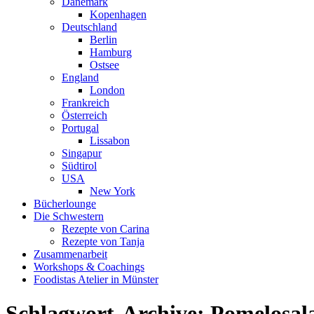
Dänemark
Kopenhagen
Deutschland
Berlin
Hamburg
Ostsee
England
London
Frankreich
Österreich
Portugal
Lissabon
Singapur
Südtirol
USA
New York
Bücherlounge
Die Schwestern
Rezepte von Carina
Rezepte von Tanja
Zusammenarbeit
Workshops
&
Coachings
Foodistas Atelier in Münster
Schlagwort-Archive:
Pomelosal