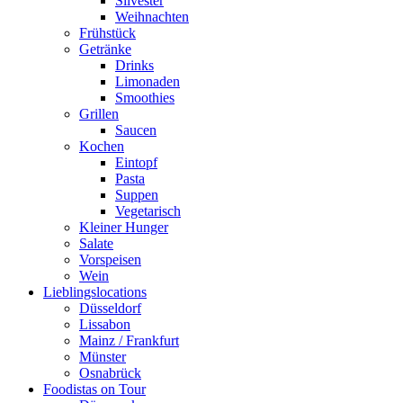
Silvester
Weihnachten
Frühstück
Getränke
Drinks
Limonaden
Smoothies
Grillen
Saucen
Kochen
Eintopf
Pasta
Suppen
Vegetarisch
Kleiner Hunger
Salate
Vorspeisen
Wein
Lieblingslocations
Düsseldorf
Lissabon
Mainz / Frankfurt
Münster
Osnabrück
Foodistas on Tour