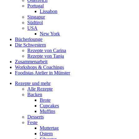
Österreich
Portugal
Lissabon
Singapur
Südtirol
USA
New York
Bücherlounge
Die Schwestern
Rezepte von Carina
Rezepte von Tanja
Zusammenarbeit
Workshops
&
Coachings
Foodistas Atelier in Münster
Rezepte und mehr
Alle Rezepte
Backen
Brote
Cupcakes
Muffins
Desserts
Feste
Muttertag
Ostern