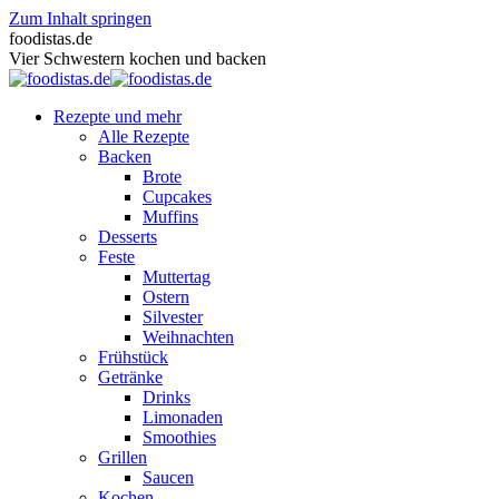
Zum Inhalt springen
foodistas.de
Vier Schwestern kochen und backen
Rezepte und mehr
Alle Rezepte
Backen
Brote
Cupcakes
Muffins
Desserts
Feste
Muttertag
Ostern
Silvester
Weihnachten
Frühstück
Getränke
Drinks
Limonaden
Smoothies
Grillen
Saucen
Kochen