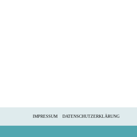
n dafür nicht weit rei­sen. Unse­re Rei­se ging mal
­li­che Spei­sen und lecke­re Geträn­ke, son­dern auch
IMPRESSUM
DATENSCHUTZERKLÄRUNG