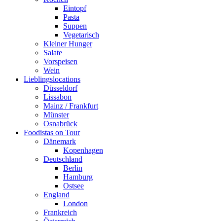
Eintopf
Pasta
Suppen
Vegetarisch
Kleiner Hunger
Salate
Vorspeisen
Wein
Lieblingslocations
Düsseldorf
Lissabon
Mainz / Frankfurt
Münster
Osnabrück
Foodistas on Tour
Dänemark
Kopenhagen
Deutschland
Berlin
Hamburg
Ostsee
England
London
Frankreich