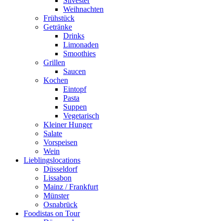
Silvester
Weihnachten
Frühstück
Getränke
Drinks
Limonaden
Smoothies
Grillen
Saucen
Kochen
Eintopf
Pasta
Suppen
Vegetarisch
Kleiner Hunger
Salate
Vorspeisen
Wein
Lieblingslocations
Düsseldorf
Lissabon
Mainz / Frankfurt
Münster
Osnabrück
Foodistas on Tour