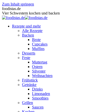
Zum Inhalt springen
foodistas.de
Vier Schwestern kochen und backen
Rezepte und mehr
Alle Rezepte
Backen
Brote
Cupcakes
Muffins
Desserts
Feste
Muttertag
Ostern
Silvester
Weihnachten
Frühstück
Getränke
Drinks
Limonaden
Smoothies
Grillen
Saucen
Kochen