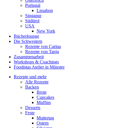
Österreich
Portugal
Lissabon
Singapur
Südtirol
USA
New York
Bücherlounge
Die Schwestern
Rezepte von Carina
Rezepte von Tanja
Zusammenarbeit
Workshops
&
Coachings
Foodistas Atelier in Münster
Rezepte und mehr
Alle Rezepte
Backen
Brote
Cupcakes
Muffins
Desserts
Feste
Muttertag
Ostern