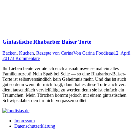
Gintastische Rhabarber Baiser Torte
Backen
,
Kuchen
,
Rezepte von Carina
Von
Carina Foodistas
12. April
2017
3 Kommentare
Ihr Lie­ben heu­te ver­ra­te ich euch aus­nahms­wei­se mal ein altes
Fami­li­en­re­zept! Nein Spaß bei Sei­te — so eine Rha­bar­ber-Bai­ser-
Tor­te ist selbst­ver­ständ­lich kein Geheim­nis mehr. Und das ist auch
gut so denn wenn ihr mich fragt, dann hat es die­se Tor­te auch ver­
dient tau­send­fach ver­viel­fäl­tigt zu wer­den denn sie ist ein­fach ein
Träum­chen. Mein Tört­chen kommt jedoch mit einem gin­tas­ti­schen
Schwips daher den ihr nicht ver­pas­sen solltet.
Impressum
Datenschutzerklärung