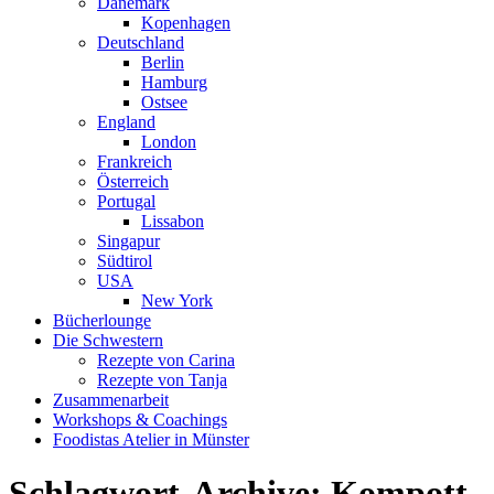
Dänemark
Kopenhagen
Deutschland
Berlin
Hamburg
Ostsee
England
London
Frankreich
Österreich
Portugal
Lissabon
Singapur
Südtirol
USA
New York
Bücherlounge
Die Schwestern
Rezepte von Carina
Rezepte von Tanja
Zusammenarbeit
Workshops
&
Coachings
Foodistas Atelier in Münster
Schlagwort-Archive:
Kompott