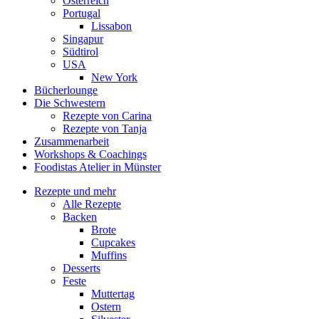
Österreich
Portugal
Lissabon
Singapur
Südtirol
USA
New York
Bücherlounge
Die Schwestern
Rezepte von Carina
Rezepte von Tanja
Zusammenarbeit
Workshops
&
Coachings
Foodistas Atelier in Münster
Rezepte und mehr
Alle Rezepte
Backen
Brote
Cupcakes
Muffins
Desserts
Feste
Muttertag
Ostern