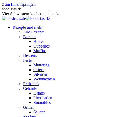
Zum Inhalt springen
foodistas.de
Vier Schwestern kochen und backen
Rezepte und mehr
Alle Rezepte
Backen
Brote
Cupcakes
Muffins
Desserts
Feste
Muttertag
Ostern
Silvester
Weihnachten
Frühstück
Getränke
Drinks
Limonaden
Smoothies
Grillen
Saucen
Kochen