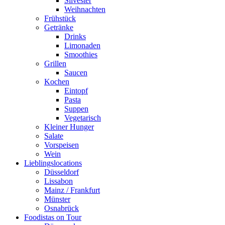
Silvester
Weihnachten
Frühstück
Getränke
Drinks
Limonaden
Smoothies
Grillen
Saucen
Kochen
Eintopf
Pasta
Suppen
Vegetarisch
Kleiner Hunger
Salate
Vorspeisen
Wein
Lieblingslocations
Düsseldorf
Lissabon
Mainz / Frankfurt
Münster
Osnabrück
Foodistas on Tour