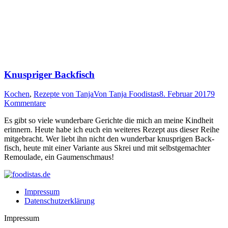
Knuspriger Backfisch
Kochen
,
Rezepte von Tanja
Von
Tanja Foodistas
8. Februar 2017
9
Kommentare
Es gibt so vie­le wun­der­ba­re Gerich­te die mich an mei­ne Kind­heit
erin­nern. Heu­te habe ich euch ein wei­te­res Rezept aus die­ser Rei­he
mit­ge­bracht. Wer liebt ihn nicht den wun­der­bar knusp­ri­gen Back­
fisch, heu­te mit einer Vari­an­te aus Skrei und mit selbst­ge­mach­ter
Remou­la­de, ein Gaumenschmaus!
Impressum
Datenschutzerklärung
Impressum