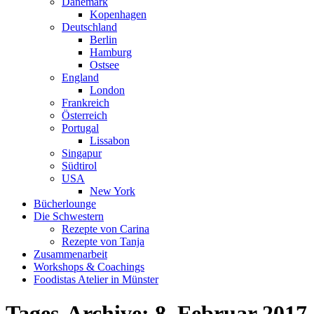
Dänemark
Kopenhagen
Deutschland
Berlin
Hamburg
Ostsee
England
London
Frankreich
Österreich
Portugal
Lissabon
Singapur
Südtirol
USA
New York
Bücherlounge
Die Schwestern
Rezepte von Carina
Rezepte von Tanja
Zusammenarbeit
Workshops
&
Coachings
Foodistas Atelier in Münster
Tages-Archive:
8. Februar 2017