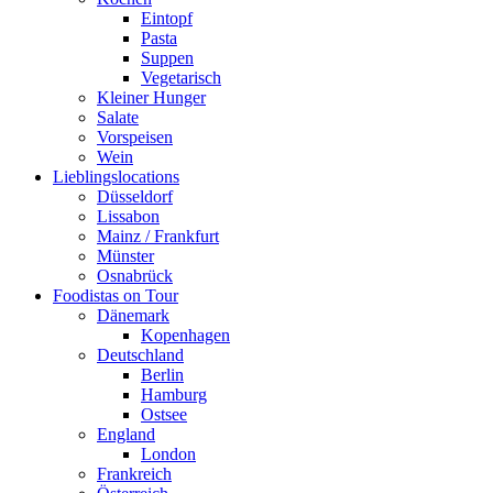
Eintopf
Pasta
Suppen
Vegetarisch
Kleiner Hunger
Salate
Vorspeisen
Wein
Lieblingslocations
Düsseldorf
Lissabon
Mainz / Frankfurt
Münster
Osnabrück
Foodistas on Tour
Dänemark
Kopenhagen
Deutschland
Berlin
Hamburg
Ostsee
England
London
Frankreich