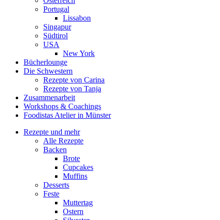
Österreich
Portugal
Lissabon
Singapur
Südtirol
USA
New York
Bücherlounge
Die Schwestern
Rezepte von Carina
Rezepte von Tanja
Zusammenarbeit
Workshops
&
Coachings
Foodistas Atelier in Münster
Rezepte und mehr
Alle Rezepte
Backen
Brote
Cupcakes
Muffins
Desserts
Feste
Muttertag
Ostern