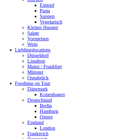
Eintopf
Pasta
Suppen
Vegetarisch
Kleiner Hunger
Salate
Vorspeisen
Wein
Lieblingslocations
Düsseldorf
Lissabon
Mainz / Frankfurt
Münster
Osnabrück
Foodistas on Tour
Dänemark
Kopenhagen
Deutschland
Berlin
Hamburg
Ostsee
England
London
Frankreich