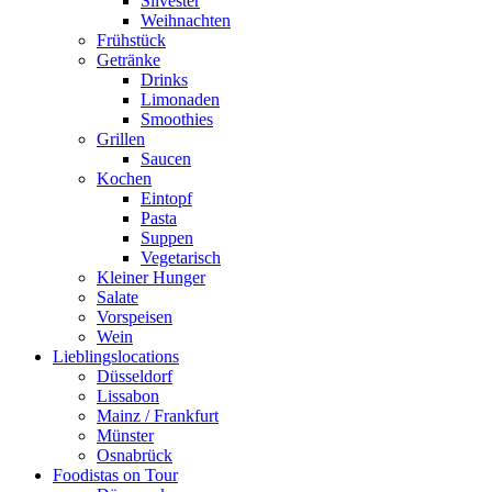
Silvester
Weihnachten
Frühstück
Getränke
Drinks
Limonaden
Smoothies
Grillen
Saucen
Kochen
Eintopf
Pasta
Suppen
Vegetarisch
Kleiner Hunger
Salate
Vorspeisen
Wein
Lieblingslocations
Düsseldorf
Lissabon
Mainz / Frankfurt
Münster
Osnabrück
Foodistas on Tour