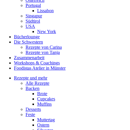
Österreich
Portugal
Lissabon
Singapur
Südtirol
USA
New York
Bücherlounge
Die Schwestern
Rezepte von Carina
Rezepte von Tanja
Zusammenarbeit
Workshops
&
Coachings
Foodistas Atelier in Münster
Rezepte und mehr
Alle Rezepte
Backen
Brote
Cupcakes
Muffins
Desserts
Feste
Muttertag
Ostern