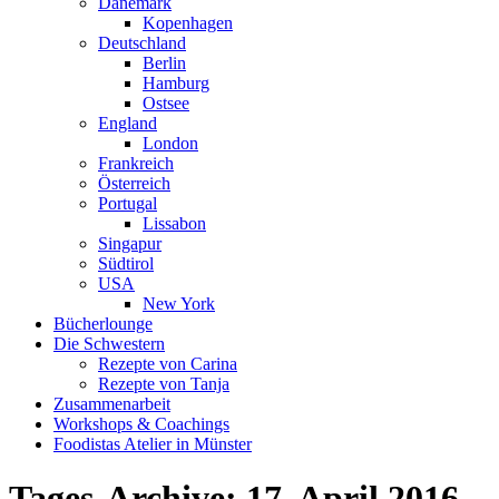
Dänemark
Kopenhagen
Deutschland
Berlin
Hamburg
Ostsee
England
London
Frankreich
Österreich
Portugal
Lissabon
Singapur
Südtirol
USA
New York
Bücherlounge
Die Schwestern
Rezepte von Carina
Rezepte von Tanja
Zusammenarbeit
Workshops
&
Coachings
Foodistas Atelier in Münster
Tages-Archive:
17. April 2016