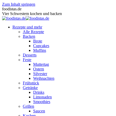
Zum Inhalt springen
foodistas.de
Vier Schwestern kochen und backen
Rezepte und mehr
Alle Rezepte
Backen
Brote
Cupcakes
Muffins
Desserts
Feste
Muttertag
Ostern
Silvester
Weihnachten
Frühstück
Getränke
Drinks
Limonaden
Smoothies
Grillen
Saucen
Kochen