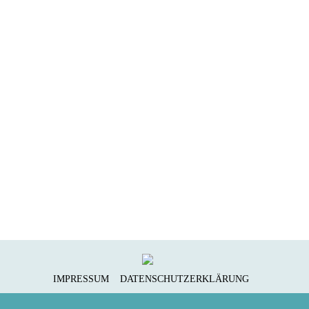
FOODISTAS ON TOUR —
MAINZER WOCHENMARKT
Der Main­zer Wochemarkt immer wie­der eine Rei­se wert
um fri­schen Obst und Gemü­se der Sai­son zu kau­fen und
sich für vie­le neue Rezep­te inspi­rie­ren zu lassen.
IMPRESSUM
DATENSCHUTZERKLÄRUNG