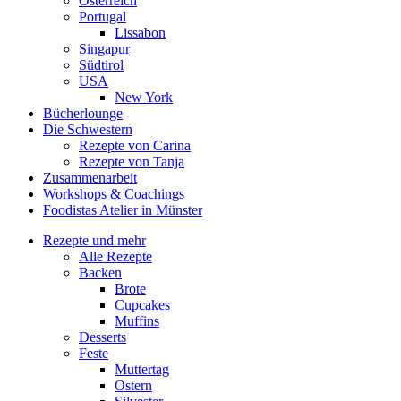
Österreich
Portugal
Lissabon
Singapur
Südtirol
USA
New York
Bücherlounge
Die Schwestern
Rezepte von Carina
Rezepte von Tanja
Zusammenarbeit
Workshops
&
Coachings
Foodistas Atelier in Münster
Rezepte und mehr
Alle Rezepte
Backen
Brote
Cupcakes
Muffins
Desserts
Feste
Muttertag
Ostern