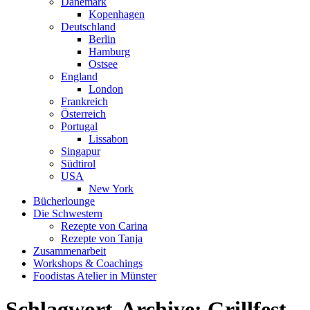
Dänemark
Kopenhagen
Deutschland
Berlin
Hamburg
Ostsee
England
London
Frankreich
Österreich
Portugal
Lissabon
Singapur
Südtirol
USA
New York
Bücherlounge
Die Schwestern
Rezepte von Carina
Rezepte von Tanja
Zusammenarbeit
Workshops
&
Coachings
Foodistas Atelier in Münster
Schlagwort-Archive:
Grillfest