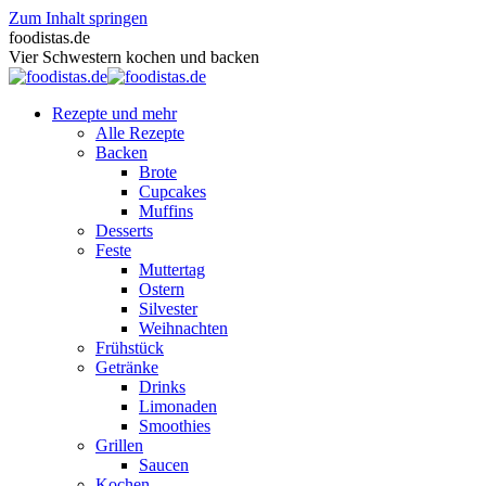
Zum Inhalt springen
foodistas.de
Vier Schwestern kochen und backen
Rezepte und mehr
Alle Rezepte
Backen
Brote
Cupcakes
Muffins
Desserts
Feste
Muttertag
Ostern
Silvester
Weihnachten
Frühstück
Getränke
Drinks
Limonaden
Smoothies
Grillen
Saucen
Kochen