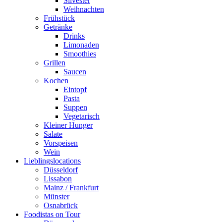
Silvester
Weihnachten
Frühstück
Getränke
Drinks
Limonaden
Smoothies
Grillen
Saucen
Kochen
Eintopf
Pasta
Suppen
Vegetarisch
Kleiner Hunger
Salate
Vorspeisen
Wein
Lieblingslocations
Düsseldorf
Lissabon
Mainz / Frankfurt
Münster
Osnabrück
Foodistas on Tour