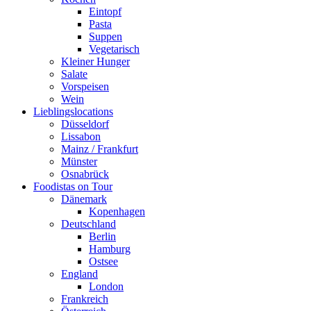
Eintopf
Pasta
Suppen
Vegetarisch
Kleiner Hunger
Salate
Vorspeisen
Wein
Lieblingslocations
Düsseldorf
Lissabon
Mainz / Frankfurt
Münster
Osnabrück
Foodistas on Tour
Dänemark
Kopenhagen
Deutschland
Berlin
Hamburg
Ostsee
England
London
Frankreich