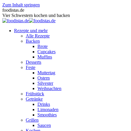
Zum Inhalt springen
foodistas.de
Vier Schwestern kochen und backen
Rezepte und mehr
Alle Rezepte
Backen
Brote
Cupcakes
Muffins
Desserts
Feste
Muttertag
Ostern
Silvester
Weihnachten
Frühstück
Getränke
Drinks
Limonaden
Smoothies
Grillen
Saucen
Kochen