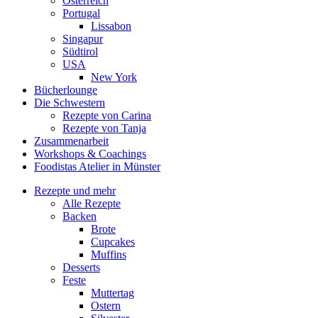
Österreich
Portugal
Lissabon
Singapur
Südtirol
USA
New York
Bücherlounge
Die Schwestern
Rezepte von Carina
Rezepte von Tanja
Zusammenarbeit
Workshops
&
Coachings
Foodistas Atelier in Münster
Rezepte und mehr
Alle Rezepte
Backen
Brote
Cupcakes
Muffins
Desserts
Feste
Muttertag
Ostern