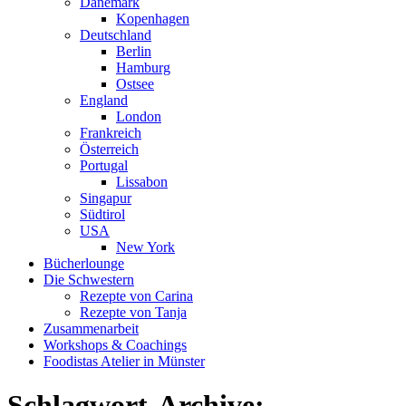
Dänemark
Kopenhagen
Deutschland
Berlin
Hamburg
Ostsee
England
London
Frankreich
Österreich
Portugal
Lissabon
Singapur
Südtirol
USA
New York
Bücherlounge
Die Schwestern
Rezepte von Carina
Rezepte von Tanja
Zusammenarbeit
Workshops
&
Coachings
Foodistas Atelier in Münster
Schlagwort-Archive: