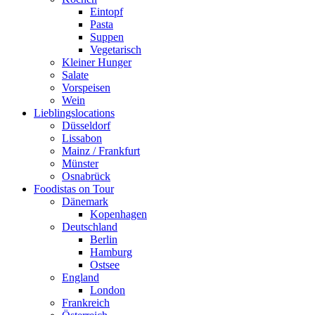
Eintopf
Pasta
Suppen
Vegetarisch
Kleiner Hunger
Salate
Vorspeisen
Wein
Lieblingslocations
Düsseldorf
Lissabon
Mainz / Frankfurt
Münster
Osnabrück
Foodistas on Tour
Dänemark
Kopenhagen
Deutschland
Berlin
Hamburg
Ostsee
England
London
Frankreich