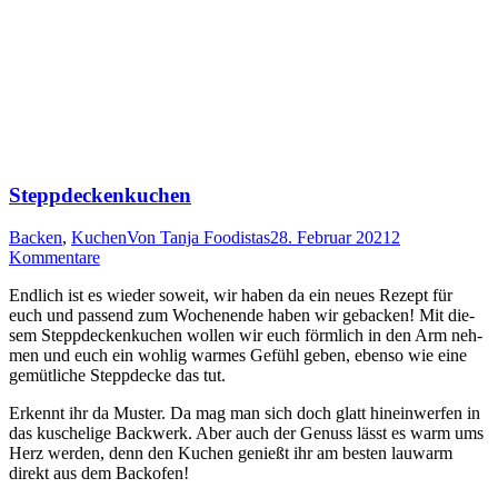
Steppdeckenkuchen
Backen
,
Kuchen
Von
Tanja Foodistas
28. Februar 2021
2
Kommentare
End­lich ist es wie­der soweit, wir haben da ein neu­es Rezept für
euch und pas­send zum Wochen­en­de haben wir geba­cken! Mit die­
sem Stepp­de­cken­ku­chen wol­len wir euch förm­lich in den Arm neh­
men und euch ein woh­lig war­mes Gefühl geben, eben­so wie eine
gemüt­li­che Stepp­de­cke das tut.
Erkennt ihr da Mus­ter. Da mag man sich doch glatt hin­ein­wer­fen in
das kusche­li­ge Back­werk. Aber auch der Genuss lässt es warm ums
Herz wer­den, denn den Kuchen genießt ihr am bes­ten lau­warm
direkt aus dem Backofen!