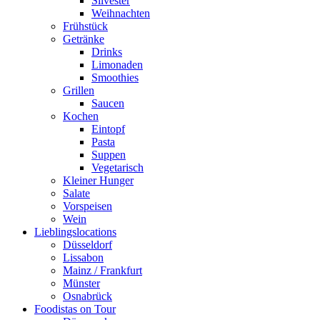
Silvester
Weihnachten
Frühstück
Getränke
Drinks
Limonaden
Smoothies
Grillen
Saucen
Kochen
Eintopf
Pasta
Suppen
Vegetarisch
Kleiner Hunger
Salate
Vorspeisen
Wein
Lieblingslocations
Düsseldorf
Lissabon
Mainz / Frankfurt
Münster
Osnabrück
Foodistas on Tour