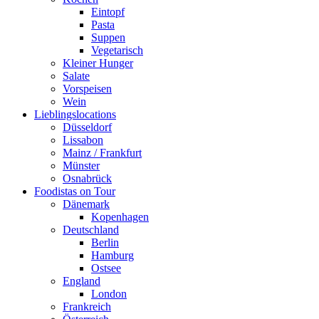
Eintopf
Pasta
Suppen
Vegetarisch
Kleiner Hunger
Salate
Vorspeisen
Wein
Lieblingslocations
Düsseldorf
Lissabon
Mainz / Frankfurt
Münster
Osnabrück
Foodistas on Tour
Dänemark
Kopenhagen
Deutschland
Berlin
Hamburg
Ostsee
England
London
Frankreich