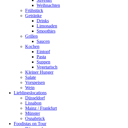
Silvester
Weihnachten
Frühstück
Getränke
Drinks
Limonaden
Smoothies
Grillen
Saucen
Kochen
Eintopf
Pasta
Suppen
Vegetarisch
Kleiner Hunger
Salate
Vorspeisen
Wein
Lieblingslocations
Düsseldorf
Lissabon
Mainz / Frankfurt
Münster
Osnabrück
Foodistas on Tour