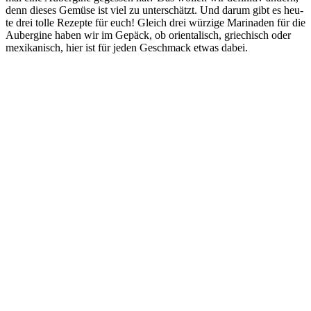
denn die­ses Gemü­se ist viel zu unter­schätzt. Und dar­um gibt es heu­
te drei tol­le Rezep­te für euch! Gleich drei wür­zi­ge Mari­na­den für die
Auber­gi­ne haben wir im Gepäck, ob ori­en­ta­lisch, grie­chisch oder
mexi­ka­nisch, hier ist für jeden Geschmack etwas dabei.