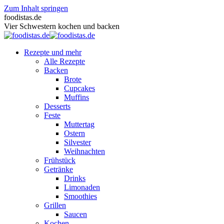
Zum Inhalt springen
foodistas.de
Vier Schwestern kochen und backen
Rezepte und mehr
Alle Rezepte
Backen
Brote
Cupcakes
Muffins
Desserts
Feste
Muttertag
Ostern
Silvester
Weihnachten
Frühstück
Getränke
Drinks
Limonaden
Smoothies
Grillen
Saucen
Kochen