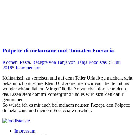
Polpette di melanzane und Tomaten Foccacia
Kochen
,
Pasta
,
Rezepte von Tanja
Von
Tanja Foodistas
15. Juli
2018
5 Kommentare
Kuli­na­risch zu ver­rei­sen und auf dem Tel­ler Urlaub zu machen, geht
bekannt­lich am schnells­ten. Und so neh­men wir euch heu­te mit ins
wun­der­schö­ne Ita­li­en. Mir gefällt die Art zu leben dort sehr, denn
das Essen steht dort im Vor­der­grund und es wird sich Zeit dafür
genommen.
So wür­de ich es mir auch bei mei­nem neus­ten Rezept, den Pol­pet­te
di melanz­ane und mei­nem Foc­ac­cia wünschen.
Impressum