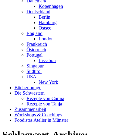
Dänemark
Kopenhagen
Deutschland
Berlin
Hamburg
Ostsee
England
London
Frankreich
Österreich
Portugal
Lissabon
Singapur
Südtirol
USA
New York
Bücherlounge
Die Schwestern
Rezepte von Carina
Rezepte von Tanja
Zusammenarbeit
Workshops
&
Coachings
Foodistas Atelier in Münster
Schlagwort-Archive: