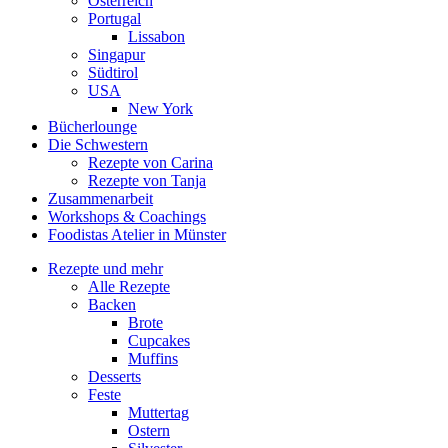
Österreich
Portugal
Lissabon
Singapur
Südtirol
USA
New York
Bücherlounge
Die Schwestern
Rezepte von Carina
Rezepte von Tanja
Zusammenarbeit
Workshops
&
Coachings
Foodistas Atelier in Münster
Rezepte und mehr
Alle Rezepte
Backen
Brote
Cupcakes
Muffins
Desserts
Feste
Muttertag
Ostern