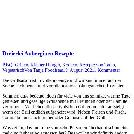
Dreierlei Auberginen Rezepte
BBQ
,
Grillen
,
Kleiner Hunger
,
Kochen
,
Rezepte von Tanja
,
Vegetarisch
Von
Tanja Foodistas
18. August 2021
1 Kommentar
Die Grill­sai­son ist in vol­lem Gan­ge und wir sind immer auf der
Suche nach neu­en und vor allem abwechs­lungs­rei­chen Rezepten.
Som­mer, dass bedeu­tet doch für vie­le von uns son­ni­ge, war­me Tage
genie­ßen und gesel­li­ge Grill­aben­de mit Freun­den oder der Fami­lie
ver­brin­gen. Wir lie­ben die­sen typi­schen Grill­ge­ruch der auf­steigt
wenn der Grill end­lich auf­ge­heizt wird. Neben Fleisch und Fisch,
kommt bei uns auch immer öfter Gemü­se auf den Grill.
Wuss­tet ihr, dass nur eine von zehn Per­so­nen über­haupt schon ein­
mal eine Auber­gi­ne geges­sen hat? Das wol­len wir defi­ni­tiv ändern,