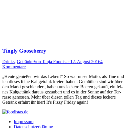
Tingly Gooseberry
Drinks
,
Getränke
Von
Tanja Foodistas
12. August 2016
4
Kommentare
„
Heu­te genie­ßen wir das Leben!“ So war unser Mot­to, als Tine und
ich die­ses fei­ne Kalt­ge­tränk kre­iert haben. Gemüt­lich sind wir über
den Markt geschlen­dert, haben uns lecke­re Bee­ren gekauft, ein fei­
nes Kalt­ge­tränk dar­aus gezau­bert und es in der Son­ne auf der Ter­
ras­se genos­sen. Mehr über die­sen tol­len Tag und die­ses lecke­re
Getränk erfahrt ihr hier! It’s Fiz­zy Fri­day again!
Impressum
Datenschutzerklärung