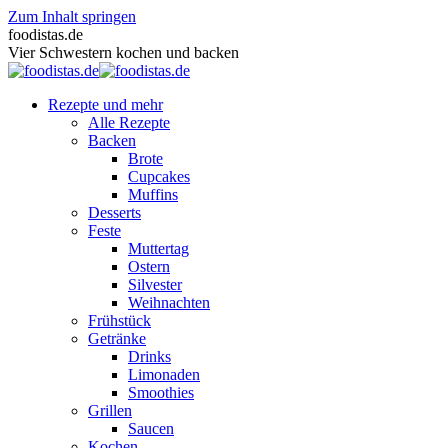
Zum Inhalt springen
foodistas.de
Vier Schwestern kochen und backen
Rezepte und mehr
Alle Rezepte
Backen
Brote
Cupcakes
Muffins
Desserts
Feste
Muttertag
Ostern
Silvester
Weihnachten
Frühstück
Getränke
Drinks
Limonaden
Smoothies
Grillen
Saucen
Kochen