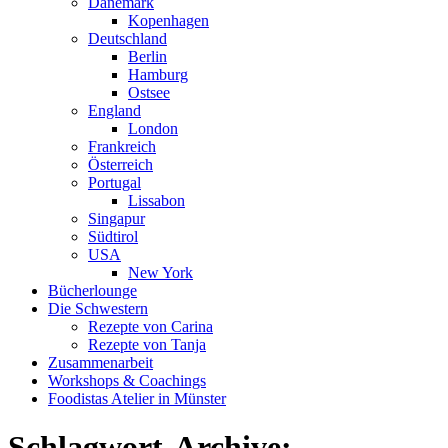
Dänemark
Kopenhagen
Deutschland
Berlin
Hamburg
Ostsee
England
London
Frankreich
Österreich
Portugal
Lissabon
Singapur
Südtirol
USA
New York
Bücherlounge
Die Schwestern
Rezepte von Carina
Rezepte von Tanja
Zusammenarbeit
Workshops
&
Coachings
Foodistas Atelier in Münster
Schlagwort-Archive: