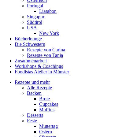
Österreich
Portugal
Lissabon
Singapur
Südtirol
USA
New York
Bücherlounge
Die Schwestern
Rezepte von Carina
Rezepte von Tanja
Zusammenarbeit
Workshops
&
Coachings
Foodistas Atelier in Münster
Rezepte und mehr
Alle Rezepte
Backen
Brote
Cupcakes
Muffins
Desserts
Feste
Muttertag
Ostern