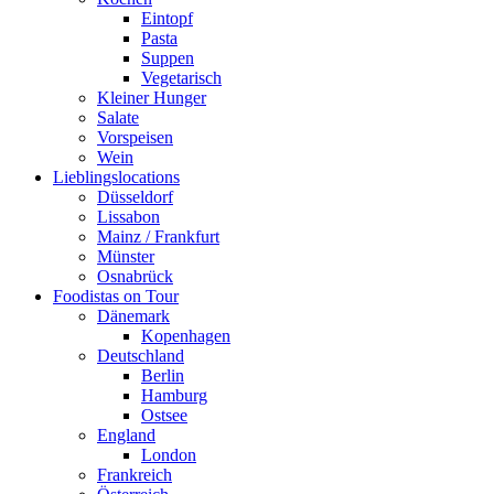
Eintopf
Pasta
Suppen
Vegetarisch
Kleiner Hunger
Salate
Vorspeisen
Wein
Lieblingslocations
Düsseldorf
Lissabon
Mainz / Frankfurt
Münster
Osnabrück
Foodistas on Tour
Dänemark
Kopenhagen
Deutschland
Berlin
Hamburg
Ostsee
England
London
Frankreich