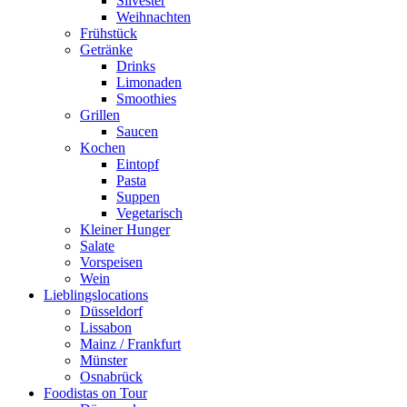
Silvester
Weihnachten
Frühstück
Getränke
Drinks
Limonaden
Smoothies
Grillen
Saucen
Kochen
Eintopf
Pasta
Suppen
Vegetarisch
Kleiner Hunger
Salate
Vorspeisen
Wein
Lieblingslocations
Düsseldorf
Lissabon
Mainz / Frankfurt
Münster
Osnabrück
Foodistas on Tour