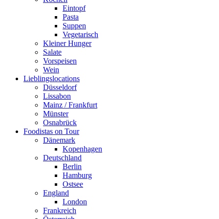
Eintopf
Pasta
Suppen
Vegetarisch
Kleiner Hunger
Salate
Vorspeisen
Wein
Lieblingslocations
Düsseldorf
Lissabon
Mainz / Frankfurt
Münster
Osnabrück
Foodistas on Tour
Dänemark
Kopenhagen
Deutschland
Berlin
Hamburg
Ostsee
England
London
Frankreich