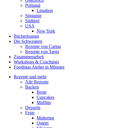
Österreich
Portugal
Lissabon
Singapur
Südtirol
USA
New York
Bücherlounge
Die Schwestern
Rezepte von Carina
Rezepte von Tanja
Zusammenarbeit
Workshops
&
Coachings
Foodistas Atelier in Münster
Rezepte und mehr
Alle Rezepte
Backen
Brote
Cupcakes
Muffins
Desserts
Feste
Muttertag
Ostern