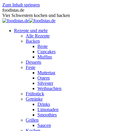
Zum Inhalt springen
foodistas.de
Vier Schwestern kochen und backen
Rezepte und mehr
Alle Rezepte
Backen
Brote
Cupcakes
Muffins
Desserts
Feste
Muttertag
Ostern
Silvester
Weihnachten
Frühstück
Getränke
Drinks
Limonaden
Smoothies
Grillen
Saucen
Kochen