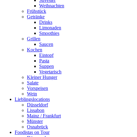
Silvester
Weihnachten
Frühstück
Getränke
Drinks
Limonaden
Smoothies
Grillen
Saucen
Kochen
Eintopf
Pasta
Suppen
Vegetarisch
Kleiner Hunger
Salate
Vorspeisen
Wein
Lieblingslocations
Düsseldorf
Lissabon
Mainz / Frankfurt
Münster
Osnabrück
Foodistas on Tour