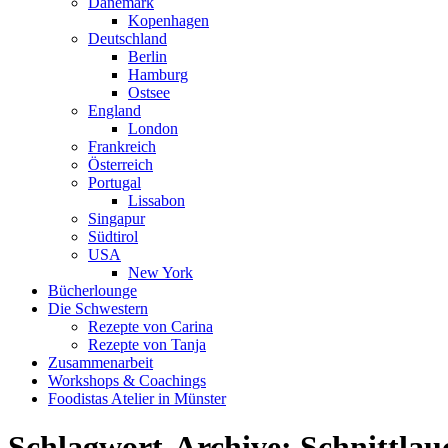
Dänemark
Kopenhagen
Deutschland
Berlin
Hamburg
Ostsee
England
London
Frankreich
Österreich
Portugal
Lissabon
Singapur
Südtirol
USA
New York
Bücherlounge
Die Schwestern
Rezepte von Carina
Rezepte von Tanja
Zusammenarbeit
Workshops
&
Coachings
Foodistas Atelier in Münster
Schlagwort-Archive:
Schnittlau